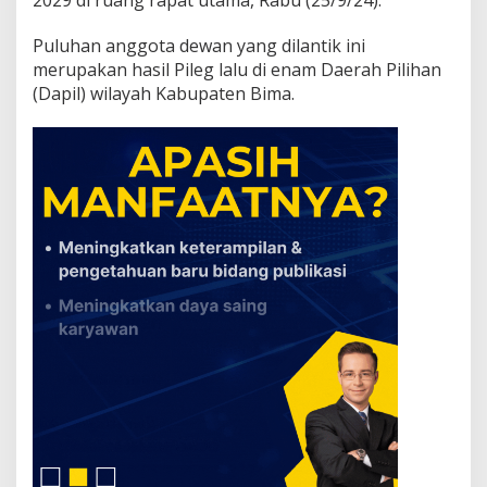
2
4
Puluhan anggota dewan yang dilantik ini
-
merupakan hasil Pileg lalu di enam Daerah Pilihan
2
0
(Dapil) wilayah Kabupaten Bima.
2
9
D
i
l
a
n
t
i
k