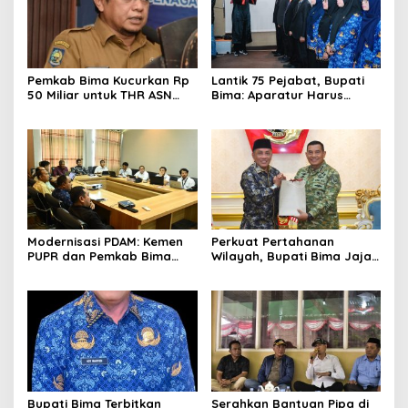
Pemkab Bima Kucurkan Rp
Lantik 75 Pejabat, Bupati
50 Miliar untuk THR ASN
Bima: Aparatur Harus
2026
Melayani, Bukan Dilayani
Modernisasi PDAM: Kemen
Perkuat Pertahanan
PUPR dan Pemkab Bima
Wilayah, Bupati Bima Jajaki
Pacu Transformasi Tata
Pembentukan Batalyon
Kelola Air Minum
Marinir dengan
Pangkormar
Bupati Bima Terbitkan
Serahkan Bantuan Pipa di