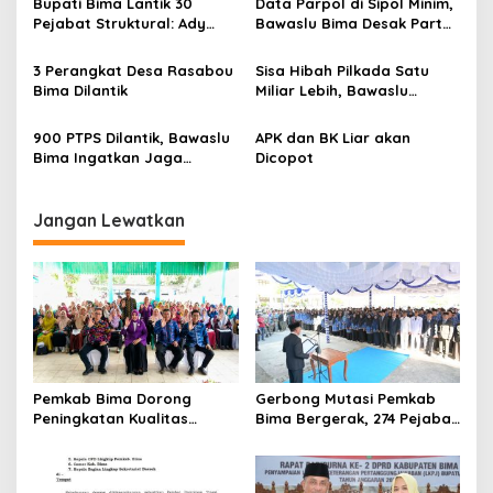
p
Bupati Bima Lantik 30
Data Parpol di Sipol Minim,
Pejabat Struktural: Ady
Bawaslu Bima Desak Partai
o
Mahyudi Awali Gerbong
Segera Perbarui Informasi
s
Mutasi 2026
3 Perangkat Desa Rasabou
Sisa Hibah Pilkada Satu
Bima Dilantik
Miliar Lebih, Bawaslu
Kabupaten Bima Minta
Bangun Kantor
900 PTPS Dilantik, Bawaslu
APK dan BK Liar akan
Bima Ingatkan Jaga
Dicopot
Integritas
Jangan Lewatkan
Pemkab Bima Dorong
Gerbong Mutasi Pemkab
Peningkatan Kualitas
Bima Bergerak, 274 Pejabat
Layanan Posyandu Lewat
Resmi Dilantik
Penerapan 6 SPM