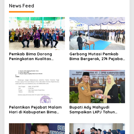
News Feed
Pemkab Bima Dorong
Gerbong Mutasi Pemkab
Peningkatan Kualitas
Bima Bergerak, 274 Pejabat
Layanan Posyandu Lewat
Resmi Dilantik
Penerapan 6 SPM
Pelantikan Pejabat Malam
Bupati Ady Mahyudi
Hari di Kabupaten Bima
Sampaikan LKPJ Tahun
Jadi Sorotan, Pertama Kali
2025 dalam Rapat
di Era Ady-Irfan
Paripurna DPRD Kabupaten
Bima