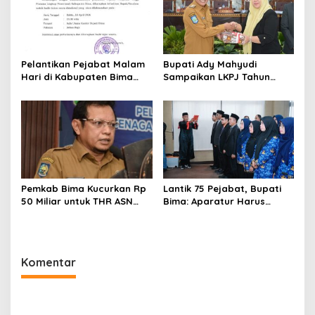
Pelantikan Pejabat Malam
Bupati Ady Mahyudi
Hari di Kabupaten Bima
Sampaikan LKPJ Tahun
Jadi Sorotan, Pertama Kali
2025 dalam Rapat
di Era Ady-Irfan
Paripurna DPRD Kabupaten
Bima
Pemkab Bima Kucurkan Rp
Lantik 75 Pejabat, Bupati
50 Miliar untuk THR ASN
Bima: Aparatur Harus
2026
Melayani, Bukan Dilayani
Komentar