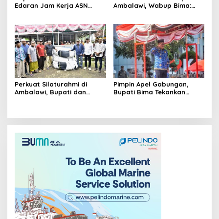
Edaran Jam Kerja ASN
Ambalawi, Wabup Bima:
Selama Ramadan 1447 H
Rawat Fasilitas Air Bersih
Secara Swadaya
Perkuat Silaturahmi di
Pimpin Apel Gabungan,
Ambalawi, Bupati dan
Bupati Bima Tekankan
Wabup Bima Serahkan
Kebersihan Lingkungan
Bantuan Pipa Air Bersih
sebagai Budaya Kerja