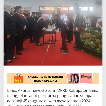
P
R
D
K
a
b
u
p
a
t
e
n
B
i
m
a
P
e
r
i
o
Bima, Akurasinewsntb.com- DPRD Kabupaten Bima
d
menggelar rapat paripurna pengucapan sumpah
e
2
dan janji 45 anggota dewan masa jabatan 2024-
0
2029 di ruang rapat utama, Rabu (25/9/24).