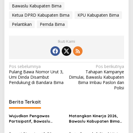
Bawaslu Kabupaten Bima
Ketua DPRD Kabupaten Bima
KPU Kabupaten Bima
Pelantikan
Pemda Bima
Ikuti Kami
N
Pos sebelumnya
Pos berikutnya
Pulang Bawa Nomor Urut 3,
Tahapan Kampanye
a
Umi Dinda Disambut
Dimulai, Bawaslu Kabupaten
v
Pendukung di Bandara Bima
Bima Imbau Paslon dan
Polisi
i
g
Berita Terkait
a
s
Wujudkan Pengawas
Matangkan Kinerja 2026,
Partisipatif, Bawaslu
Bawaslu Kabupaten Bima
i
Kabupaten Bima Sambangi
Tetapkan Program Kerja
SMAN 2 Woha
Divisi Hukum dan PS