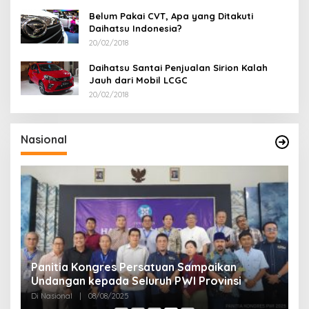
Belum Pakai CVT, Apa yang Ditakuti
Daihatsu Indonesia?
20/02/2018
Daihatsu Santai Penjualan Sirion Kalah
Jauh dari Mobil LCGC
20/02/2018
Nasional
Panitia Kongres Persatuan Sampaikan
P
Undangan kepada Seluruh PWI Provinsi
J
Di Nasional
|
08/08/2025
Di