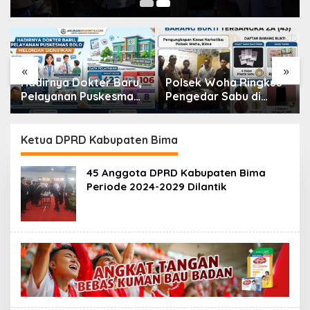
«
»
Polsek Woha Ringkus
WNA Asal Arab Saudi
Pengedar Sabu di
Meninggal Dunia di
Desa Tente, Barang
Bima, Keluarga Tolak
Bukti dan Uang
Autopsi
Puluhan Juta Rupiah
Ketua DPRD Kabupaten Bima
Disita
45 Anggota DPRD Kabupaten Bima
Periode 2024-2029 Dilantik