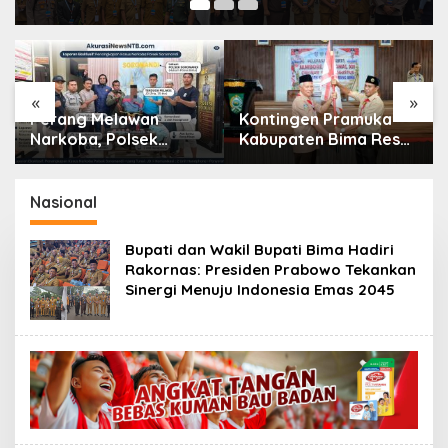
«
»
Kontingen Pramuka
Komitmen Tanpa
Kabupaten Bima Resmi
Kompromi, Polsek
Dilepas Menuju
Tambora Bongkar
Jamnas XII Cibubur
Sindikat Narkoba: 4
Orang Ditangkap, 54
Nasional
Poket Sabu Disita
Bupati dan Wakil Bupati Bima Hadiri
Rakornas: Presiden Prabowo Tekankan
Sinergi Menuju Indonesia Emas 2045