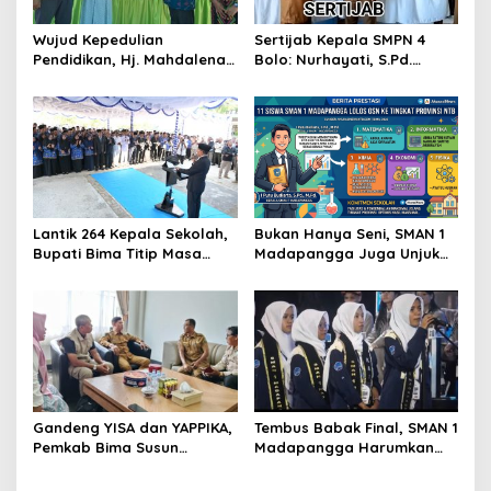
Wujud Kepedulian
Sertijab Kepala SMPN 4
Pendidikan, Hj. Mahdalena
Bolo: Nurhayati, S.Pd.
Salurkan Bantuan PIP
Resmi Gantikan Ibrahim,
Madrasah Rp189,7 Juta
S.Pd.
untuk Siswa MTsN 4 Bima
Lantik 264 Kepala Sekolah,
Bukan Hanya Seni, SMAN 1
Bupati Bima Titip Masa
Madapangga Juga Unjuk
Depan Daerah
Gigi di Bidang Sains: 11
Siswa Lolos OSN ke Tingkat
Provinsi NTB
Gandeng YISA dan YAPPIKA,
Tembus Babak Final, SMAN 1
Pemkab Bima Susun
Madapangga Harumkan
Roadmap Penanganan
Nama Bima di Tingkat
Sekolah Rusak
Provinsi NTB