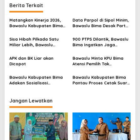
Berita Terkait
a
s
Matangkan Kinerja 2026,
Data Parpol di Sipol Minim,
i
Bawaslu Kabupaten Bima
Bawaslu Bima Desak Partai
p
Tetapkan Program Kerja
Segera Perbarui Informasi
Divisi Hukum dan PS
Sisa Hibah Pilkada Satu
900 PTPS Dilantik, Bawaslu
o
Miliar Lebih, Bawaslu
Bima Ingatkan Jaga
s
Kabupaten Bima Minta
Integritas
Bangun Kantor
APK dan BK Liar akan
Bawaslu Minta KPU Bima
Dicopot
Atensi Pemilih Tak
Beridentitas
Bawaslu Kabupaten Bima
Bawaslu Kabupaten Bima
Adakan Sosialisasi
Pantau Proses Cetak Suara
Pengawasan Pemilu
Pilkada
Partisipatif
Jangan Lewatkan