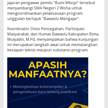
u
jajaran pengawas pemilu “Bumi Mbojo” tersebut
K
menyambangi SMA Negeri 2 Woha untuk
a
mengoordinasikan pelaksanaan program
b
unggulan bertajuk “Bawaslu Mengajar”.
u
p
a
Koordinator Divisi Pencegahan, Partisipasi
t
Masyarakat, dan Humas Bawaslu Kabupaten Bima,
e
Mulyadin, M.Pd, menyampaikan bahwa kunjungan
n
ini merupakan langkah awal untuk mematangkan
B
kesiapan teknis maupun substansi program.
i
m
a
S
a
m
b
a
n
g
i
S
M
A