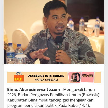
n
g
a
w
a
s
P
a
r
t
i
s
i
p
a
t
i
f
,
B
a
Bima, Akurasinewsntb.com–
Mengawali tahun
w
2026, Badan Pengawas Pemilihan Umum (Bawaslu)
a
Kabupaten Bima mulai tancap gas menjalankan
s
program pendidikan politik. Pada Rabu (14/1),
l