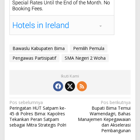
Bawaslu Kabupaten Bima
Pemilih Pemula
Pengawas Partisipatif
SMA Negeri 2 Woha
Ikuti Kami
N
Pos sebelumnya
Pos berikutnya
Peringatan HUT Satpam ke-
Bupati Bima Temui
a
45 di Polres Bima: Kapolres
Wamendagri, Bahas
v
Tekankan Peran Satpam
Manajemen Kepegawaian
sebagai Mitra Strategis Polri
dan Akselerasi
i
Pembangunan
g