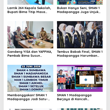
Lantik 264 Kepala Sekolah,
Bukan Hanya Seni, SMAN 1
Bupati Bima Titip Masa
Madapangga Juga Unjuk
Depan Daerah
Gigi di Bidang Sains: 11
Siswa Lolos OSN ke Tingkat
Provinsi NTB
Gandeng YISA dan YAPPIKA,
Tembus Babak Final, SMAN 1
Pemkab Bima Susun
Madapangga Harumkan
Roadmap Penanganan
Nama Bima di Tingkat
Sekolah Rusak
Provinsi NTB
Membanggakan! SMAN 1
SMAN 1 Madapangga
Madapangga Jadi Satu-
Berjaya di Kancah
satunya Wakil Bima di Final
Nasional: Borong Juara
LCC Empat Pilar MPR RI
Karya Ilmiah di Bali dan