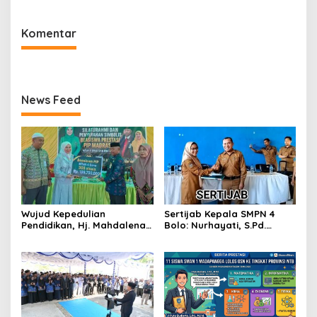
Komentar
News Feed
Wujud Kepedulian
Sertijab Kepala SMPN 4
Pendidikan, Hj. Mahdalena
Bolo: Nurhayati, S.Pd.
Salurkan Bantuan PIP
Resmi Gantikan Ibrahim,
Madrasah Rp189,7 Juta
S.Pd.
untuk Siswa MTsN 4 Bima