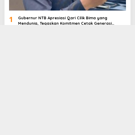
1
Gubernur NTB Apresiasi Qari Cilik Bima yang
Mendunia, Tegaskan Komitmen Cetak Generasi
Qurani
2
Misi NTB Jadi Tuan Rumah HPN 2027-2028: PWI NTB
Gencarkan Lobi di HPN 2026 Banten
3
Gerak Cepat, Posko Tanggap Darurat NTB Salurkan
Logistik ke Wilayah Terdampak Banjir di Pulau
Sumbawa
4
Sinergi PWI NTB dan MIM Foundation Salurkan
Ratusan Paket Bantuan untuk Korban Banjir Desa
Kabul
5
TP PPK Kabupaten Bima Raih Juara II Lomba Masak
Serba Ikan Tingkat Provinsi NTB