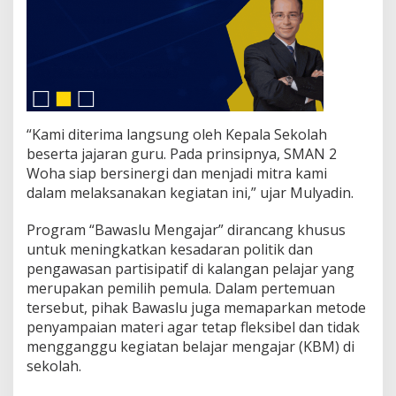
N
2
W
o
h
a
“Kami diterima langsung oleh Kepala Sekolah
beserta jajaran guru. Pada prinsipnya, SMAN 2
Woha siap bersinergi dan menjadi mitra kami
dalam melaksanakan kegiatan ini,” ujar Mulyadin.
Program “Bawaslu Mengajar” dirancang khusus
untuk meningkatkan kesadaran politik dan
pengawasan partisipatif di kalangan pelajar yang
merupakan pemilih pemula. Dalam pertemuan
tersebut, pihak Bawaslu juga memaparkan metode
penyampaian materi agar tetap fleksibel dan tidak
mengganggu kegiatan belajar mengajar (KBM) di
sekolah.