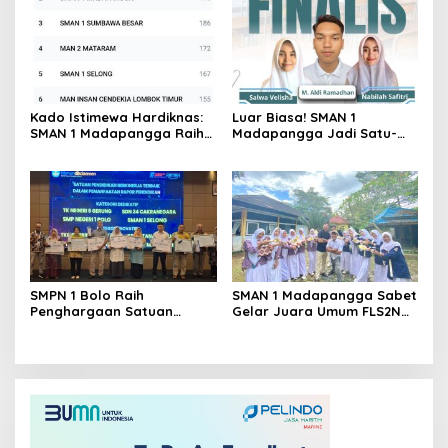
Tingkat Provinsi NTB
Juara 1 Baca Puisi di
Kupang
Kado Istimewa Hardiknas:
Luar Biasa! SMAN 1
SMAN 1 Madapangga Raih
Madapangga Jadi Satu-
Peringkat 2 Prestasi
satunya Perwakilan SMA
Terbanyak se-NTB
se-Indonesia di Final OPSI
DEC 3 Bali
SMPN 1 Bolo Raih
SMAN 1 Madapangga Sabet
Penghargaan Satuan
Gelar Juara Umum FLS2N
Pendidikan Berkinerja
Tingkat Kabupaten Bima
Terbaik dari BPMP NTB
2026