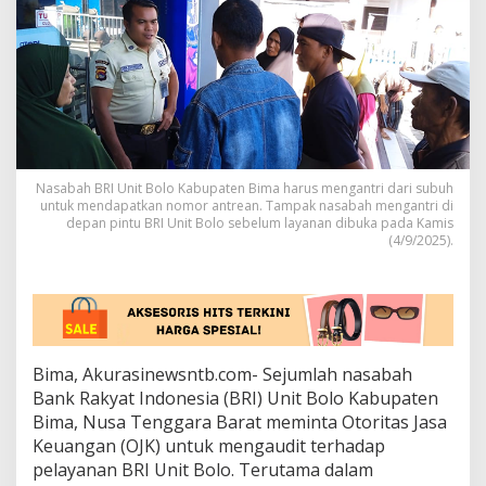
t
a
O
J
K
A
u
d
i
t
Nasabah BRI Unit Bolo Kabupaten Bima harus mengantri dari subuh
L
untuk mendapatkan nomor antrean. Tampak nasabah mengantri di
a
depan pintu BRI Unit Bolo sebelum layanan dibuka pada Kamis
(4/9/2025).
y
a
n
a
n
B
R
Bima, Akurasinewsntb.com- Sejumlah nasabah
I
Bank Rakyat Indonesia (BRI) Unit Bolo Kabupaten
B
o
Bima, Nusa Tenggara Barat meminta Otoritas Jasa
l
Keuangan (OJK) untuk mengaudit terhadap
o
pelayanan BRI Unit Bolo. Terutama dalam