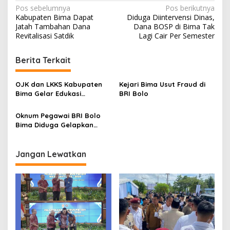
N
Pos sebelumnya
Pos berikutnya
Kabupaten Bima Dapat
Diduga Diintervensi Dinas,
a
Jatah Tambahan Dana
Dana BOSP di Bima Tak
v
Revitalisasi Satdik
Lagi Cair Per Semester
i
Berita Terkait
g
a
OJK dan LKKS Kabupaten
Kejari Bima Usut Fraud di
s
Bima Gelar Edukasi
BRI Bolo
Keuangan untuk
i
Penyandang Disabilitas
Oknum Pegawai BRI Bolo
p
Bima Diduga Gelapkan
Dana Nasabah
o
s
Jangan Lewatkan