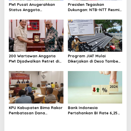
PWI Pusat Anugerahkan
Presiden Tegaskan
Status Anggota
Dukungan: NTB–NTT Resmi
Kehormatan kepada Sri
Jadi Calon Kuat Tuan
Sultan HB X
Rumah PON XXII 2028
200 Wartawan Anggota
Program JIAT Mulai
PWI Dijadwalkan Retret di
Dikerjakan di Desa Tambe
Akmil Magelang
Bima
KPU Kabupaten Bima Rakor
Bank Indonesia
Pembatasan Dana
Pertahankan BI Rate 6,25%,
Kampanye
Net Inflows hingga
Pertengahan Juni 4,0 Miliar
Dolar AS