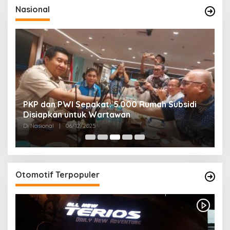
Nasional
PKP dan PWI Sepakat: 5.000 Rumah Subsidi
P
Disiapkan untuk Wartawan
U
Di Nasional
|
06/12/2025
Di
Otomotif Terpopuler