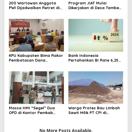
200 Wartawan Anggota
Program JIAT Mulai
PWI Dijadwalkan Retret di
Dikerjakan di Desa Tambe
Akmil Magelang
Bima
KPU Kabupaten Bima Rakor
Bank Indonesia
Pembatasan Dana
Pertahankan BI Rate 6,25%,
Kampanye
Net Inflows hingga
Pertengahan Juni 4,0 Miliar
Dolar AS
Massa HMI “Segel” Dua
Warga Protes Bau Limbah
OPD di Kantor Pemkab
Sawit Milik PT CPI di
Bima
Kabupaten Bima
No More Posts Available.