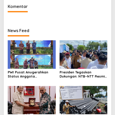
Komentar
News Feed
PWI Pusat Anugerahkan
Presiden Tegaskan
Status Anggota
Dukungan: NTB–NTT Resmi
Kehormatan kepada Sri
Jadi Calon Kuat Tuan
Sultan HB X
Rumah PON XXII 2028