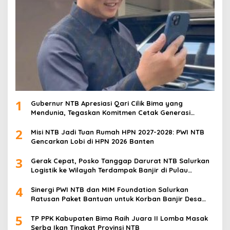
1
Gubernur NTB Apresiasi Qari Cilik Bima yang
Mendunia, Tegaskan Komitmen Cetak Generasi
Qurani
2
Misi NTB Jadi Tuan Rumah HPN 2027-2028: PWI NTB
Gencarkan Lobi di HPN 2026 Banten
3
Gerak Cepat, Posko Tanggap Darurat NTB Salurkan
Logistik ke Wilayah Terdampak Banjir di Pulau
Sumbawa
4
Sinergi PWI NTB dan MIM Foundation Salurkan
Ratusan Paket Bantuan untuk Korban Banjir Desa
Kabul
5
TP PPK Kabupaten Bima Raih Juara II Lomba Masak
Serba Ikan Tingkat Provinsi NTB