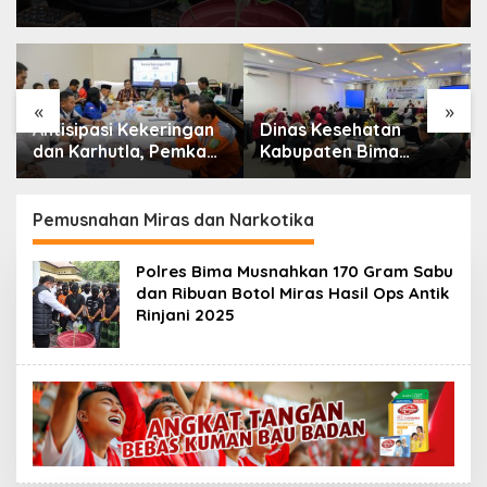
«
»
Antisipasi Kekeringan
Dinas Kesehatan
dan Karhutla, Pemkab
Kabupaten Bima
Bima Gelar Rakor
Perkuat Sinergi Lintas
Lintas Sektor
Sektor Akselerasi
Penerapan Integrasi
Pemusnahan Miras dan Narkotika
Layanan Primer (ILP)
Polres Bima Musnahkan 170 Gram Sabu
dan Ribuan Botol Miras Hasil Ops Antik
Rinjani 2025