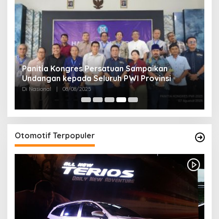
Panitia Kongres Persatuan Sampaikan
P
Undangan kepada Seluruh PWI Provinsi
J
Di Nasional
|
08/08/2025
Di
Otomotif Terpopuler