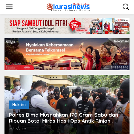
L
e
w
a
t
i
k
e
k
o
n
t
e
n
Hukrim
Polres Bima Musnahkan 170 Gram Sabu dan
Ribuan Botol Miras Hasil Ops Antik Rinjani
2025
15/12/2025