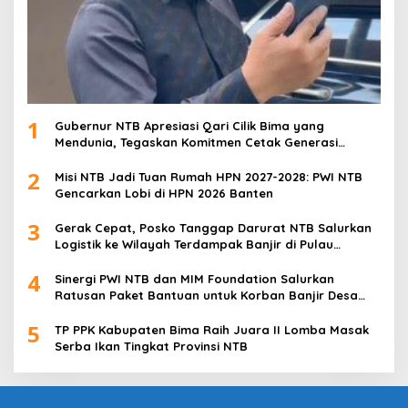
1
Gubernur NTB Apresiasi Qari Cilik Bima yang
Mendunia, Tegaskan Komitmen Cetak Generasi
Qurani
2
Misi NTB Jadi Tuan Rumah HPN 2027-2028: PWI NTB
Gencarkan Lobi di HPN 2026 Banten
3
Gerak Cepat, Posko Tanggap Darurat NTB Salurkan
Logistik ke Wilayah Terdampak Banjir di Pulau
Sumbawa
4
Sinergi PWI NTB dan MIM Foundation Salurkan
Ratusan Paket Bantuan untuk Korban Banjir Desa
Kabul
5
TP PPK Kabupaten Bima Raih Juara II Lomba Masak
Serba Ikan Tingkat Provinsi NTB