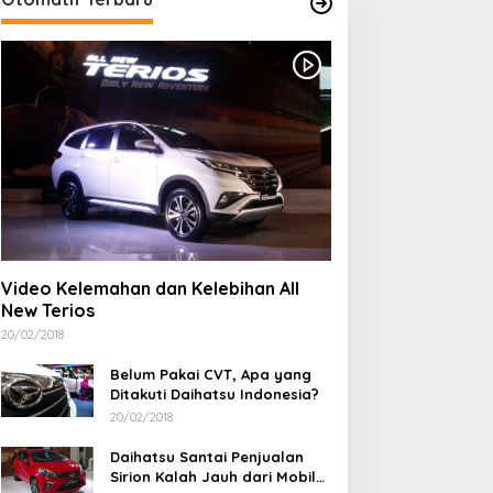
ontingen Pramuka
Komitmen Tanpa
abupaten Bima Resmi
Kompromi, Polsek
Video Kelemahan dan Kelebihan All
ilepas Menuju Jamnas XII
Tambora Bongkar Sindikat
New Terios
ibubur
Narkoba: 4 Orang
Ditangkap, 54 Poket Sabu
20/02/2018
Disita
Belum Pakai CVT, Apa yang
Ditakuti Daihatsu Indonesia?
20/02/2018
Daihatsu Santai Penjualan
Sirion Kalah Jauh dari Mobil