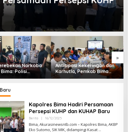
i Persamaan Persepsi KUHP
»
asi Kekeringan dan
Perang Melawan Narkoba,
K
la, Pemkab Bima
Polsek Soromandi Ringkus
K
Rakor Lintas Sektor
Pengedar dan Menyita 16
D
Poket Sabu
C
Baru
Kapolres Bima Hadiri Persamaan
Persepsi KUHP dan KUHAP Baru
Berita
|
16/12/2025
O
L
Bima, Akurasinewsntb.com – Kapolres Bima, AKBP
E
Eko Sutomo, SIK MIK, didampingi Kasat
H