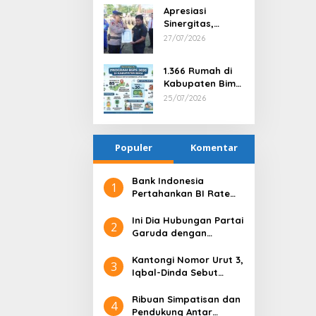
Berprestasi dan
Apresiasi
Tindak Tegas
Sinergitas,
Satu Anggota
Kapolres Bima
27/07/2026
via PTDH
Serahkan
Penghargaan
1.366 Rumah di
kepada Kepala
Kabupaten Bima
Desa Nggembe
Terima Bantuan
25/07/2026
Program BSPS
2026
Populer
Komentar
Bank Indonesia
1
Pertahankan BI Rate
6,25%, Net Inflows
hingga Pertengahan
Ini Dia Hubungan Partai
2
Juni 4,0 Miliar Dolar AS
Garuda dengan
Gerindra
Kantongi Nomor Urut 3,
3
Iqbal-Dinda Sebut
Kode Alam untuk
Kemenangan di Pilgub
Ribuan Simpatisan dan
4
NTB
Pendukung Antar