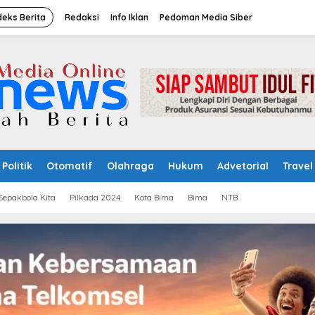
deks Berita
Redaksi
Info Iklan
Pedoman Media Siber
Politik
Otomatif
Olahraga
Hukum
Advetorial
Travel
Sepakbola Kita
Pilkada 2024
Kota Bima
Bima
NTB