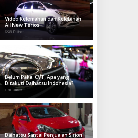
Video Kelemahan dan Kelebihan
All New Terios
1205 Dilihat
Belum Pakai CVT, Apa yang
Ditakuti Daihatsu Indonesia?
1178 Dilihat
Daihatsu Santai Penjualan Sirion