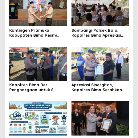
Kontingen Pramuka
Sambangi Polsek Bolo,
Kabupaten Bima Resmi
Kapolres Bima Apresiasi
Dilepas Menuju Jamnas XII
Kondusivitas Wilayah dan
Cibubur
Beri Peringatan Keras Soal
Narkoba
Kapolres Bima Beri
Apresiasi Sinergitas,
Penghargaan untuk 8
Kapolres Bima Serahkan
Personel Berprestasi dan
Penghargaan kepada
Tindak Tegas Satu Anggota
Kepala Desa Nggembe
via PTDH