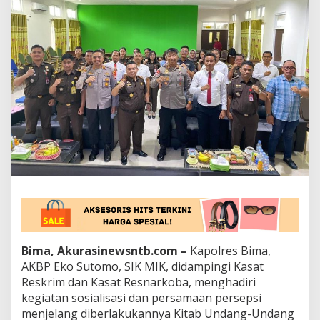
m
a
H
a
d
i
r
i
P
e
r
s
a
m
a
a
n
P
e
r
Bima, Akurasinewsntb.com –
Kapolres Bima,
s
AKBP Eko Sutomo, SIK MIK, didampingi Kasat
e
Reskrim dan Kasat Resnarkoba, menghadiri
p
kegiatan sosialisasi dan persamaan persepsi
s
menjelang diberlakukannya Kitab Undang-Undang
i