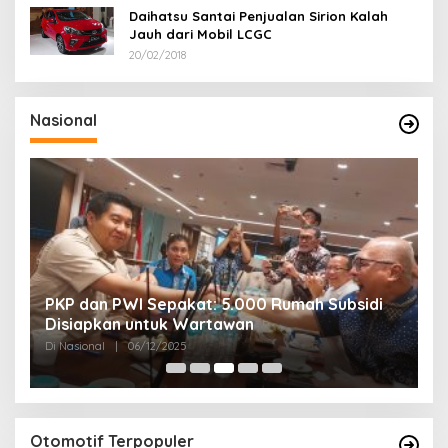
Daihatsu Santai Penjualan Sirion Kalah
Jauh dari Mobil LCGC
20/02/2018
Nasional
PKP dan PWI Sepakat: 5.000 Rumah Subsidi
P
Disiapkan untuk Wartawan
U
Di Nasional
|
06/12/2025
Di
Otomotif Terpopuler