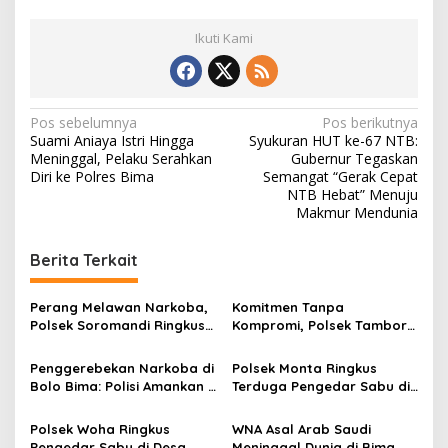
Ikuti Kami
N
Pos sebelumnya
Pos berikutnya
Suami Aniaya Istri Hingga
Syukuran HUT ke-67 NTB:
a
Meninggal, Pelaku Serahkan
Gubernur Tegaskan
v
Diri ke Polres Bima
Semangat “Gerak Cepat
NTB Hebat” Menuju
i
Makmur Mendunia
g
Berita Terkait
a
s
Perang Melawan Narkoba,
Komitmen Tanpa
i
Polsek Soromandi Ringkus
Kompromi, Polsek Tambora
p
Pengedar dan Menyita 16
Bongkar Sindikat Narkoba:
Poket Sabu
4 Orang Ditangkap, 54
Penggerebekan Narkoba di
Polsek Monta Ringkus
o
Poket Sabu Disita
Bolo Bima: Polisi Amankan 4
Terduga Pengedar Sabu di
s
Orang dan 10 Poket Sabu
Desa Waro, 6 Poket Barang
Bukti Disita
Polsek Woha Ringkus
WNA Asal Arab Saudi
Pengedar Sabu di Desa
Meninggal Dunia di Bima,