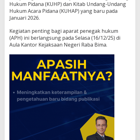
K
Hukum Pidana (KUHP) dan Kitab Undang-Undang
U
Hukum Acara Pidana (KUHAP) yang baru pada
H
Januari 2026.
P
d
Kegiatan penting bagi aparat penegak hukum
a
n
(APH) ini berlangsung pada Selasa (16/12/25) di
K
Aula Kantor Kejaksaan Negeri Raba Bima.
U
H
A
P
B
a
r
u