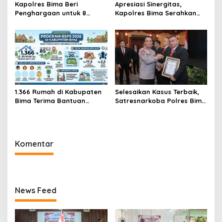
Kapolres Bima Beri
Apresiasi Sinergitas,
Penghargaan untuk 8
Kapolres Bima Serahkan
Personel Berprestasi dan
Penghargaan kepada
Tindak Tegas Satu Anggota
Kepala Desa Nggembe
via PTDH
1.366 Rumah di Kabupaten
Selesaikan Kasus Terbaik,
Bima Terima Bantuan
Satresnarkoba Polres Bima
Program BSPS 2026
Kabupaten Raih
Penghargaan Bergengsi
dari Kapolda NTB
Komentar
News Feed