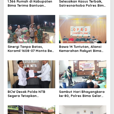
1.366 Rumah di Kabupaten
Selesaikan Kasus Terbaik,
Bima Terima Bantuan
Satresnarkoba Polres Bima
Program BSPS 2026
Kabupaten Raih
Penghargaan Bergengsi
dari Kapolda NTB
Sinergi Tanpa Batas,
Bawa 14 Tuntutan, Aliansi
Koramil 1608-07 Monta Beri
Kemarahan Rakyat Bima
Kejutan Hari Bhayangkara
Geruduk Kantor DPRD Kota
ke-80 di Mapolsek
dan Kabupaten
BCW Desak Polda NTB
Sambut Hari Bhayangkara
Segera Tetapkan
ke-80, Polres Bima Gelar
Tersangka Kasus Sertifikat
Aksi Donor Darah untuk
Tanah Negara di Bima
Masyarakat