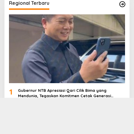
Regional Terbaru
1
Gubernur NTB Apresiasi Qari Cilik Bima yang
Mendunia, Tegaskan Komitmen Cetak Generasi
Qurani
2
Misi NTB Jadi Tuan Rumah HPN 2027-2028: PWI NTB
Gencarkan Lobi di HPN 2026 Banten
3
Gerak Cepat, Posko Tanggap Darurat NTB Salurkan
Logistik ke Wilayah Terdampak Banjir di Pulau