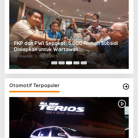
PKP dan PWI Sepakat: 5.000 Rumah Subsidi
P
Disiapkan untuk Wartawan
U
Di Nasional
|
06/12/2025
Di
Otomotif Terpopuler