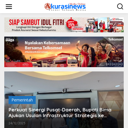
L
e
w
a
t
i
k
e
k
o
n
t
e
n
Pemerintah
Perkuat Sinergi Pusat-Daerah, Bupati Bima
Ajukan Usulan Infrastruktur Strategis ke
Kementerian PUPR
24/12/2025