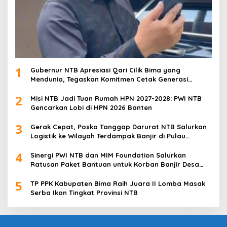
1
Gubernur NTB Apresiasi Qari Cilik Bima yang
Mendunia, Tegaskan Komitmen Cetak Generasi
Qurani
2
Misi NTB Jadi Tuan Rumah HPN 2027-2028: PWI NTB
Gencarkan Lobi di HPN 2026 Banten
3
Gerak Cepat, Posko Tanggap Darurat NTB Salurkan
Logistik ke Wilayah Terdampak Banjir di Pulau
Sumbawa
4
Sinergi PWI NTB dan MIM Foundation Salurkan
Ratusan Paket Bantuan untuk Korban Banjir Desa
Kabul
5
TP PPK Kabupaten Bima Raih Juara II Lomba Masak
Serba Ikan Tingkat Provinsi NTB