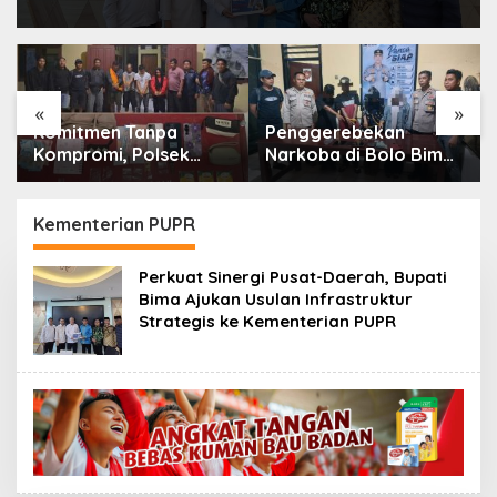
«
»
Komitmen Tanpa
Penggerebekan
Kompromi, Polsek
Narkoba di Bolo Bima:
Tambora Bongkar
Polisi Amankan 4
Sindikat Narkoba: 4
Orang dan 10 Poket
Orang Ditangkap, 54
Sabu
Kementerian PUPR
Poket Sabu Disita
Perkuat Sinergi Pusat-Daerah, Bupati
Bima Ajukan Usulan Infrastruktur
Strategis ke Kementerian PUPR