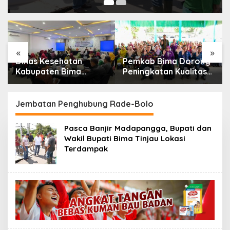
«
»
Dinas Kesehatan
Pemkab Bima Dorong
Kabupaten Bima
Peningkatan Kualitas
Perkuat Sinergi Lintas
Layanan Posyandu
Sektor Akselerasi
Lewat Penerapan 6
Penerapan Integrasi
SPM
Jembatan Penghubung Rade-Bolo
Layanan Primer (ILP)
Pasca Banjir Madapangga, Bupati dan
Wakil Bupati Bima Tinjau Lokasi
Terdampak