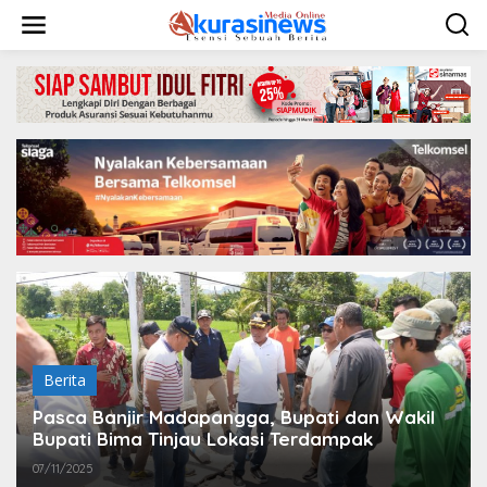
L
e
w
a
t
i
k
e
k
o
n
t
e
n
Berita
Pasca Banjir Madapangga, Bupati dan Wakil
Bupati Bima Tinjau Lokasi Terdampak
07/11/2025