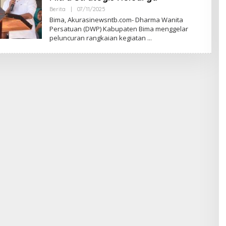
A
S
Berita
|
07/11/2025
O
I
L
Bima, Akurasinewsntb.com- Dharma Wanita
E
Persatuan (DWP) Kabupaten Bima menggelar
H
peluncuran rangkaian kegiatan
A
W
A
K
A
K
U
R
A
S
I