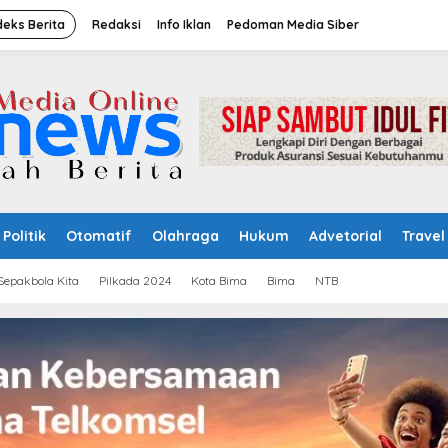
deks Berita
Redaksi
Info Iklan
Pedoman Media Siber
Politik
Otomatif
Olahraga
Hukum
Advetorial
Travel
Sepakbola Kita
Pilkada 2024
Kota Bima
Bima
NTB