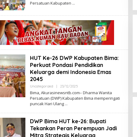
Persatuan Kabupaten
A
W
A
K
A
K
U
R
A
S
I
HUT Ke-26 DWP Kabupaten Bima:
 Bupati Bima
HPN 2026: PWI dan Kemenhan
Perkuat Pondasi Pendidikan
Presiden
Gelar Retret Perkuat Pers
Keluarga demi Indonesia Emas
 Sinergi Menuju
Profesional Berwawasan
6
Di Nasional
|
30/01/2026
2045
045
Kebangsaan
Uncategorized
|
23/12/2025
O
L
Bima, Akurasinewsntb.com– Dharma Wanita
E
Persatuan (DWP) Kabupaten Bima memperingati
H
puncak Hari Ulang
A
W
A
K
DWP Bima HUT ke-26: Bupati
A
K
Tekankan Peran Perempuan Jadi
U
R
Mitra Strategis Keluarga