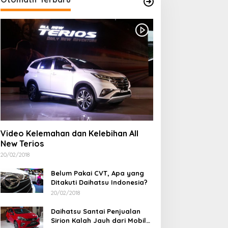
Kopwan Dewi Sartika Sukses Ge
Buku 2025
/01/2026
erang Melawan Narkoba,
Kontingen Pramuka
olsek Soromandi Ringkus
Kabupaten Bima Resmi
Video Kelemahan dan Kelebihan All
engedar dan Menyita 16
Dilepas Menuju Jamnas XII
New Terios
oket Sabu
Cibubur
20/02/2018
Belum Pakai CVT, Apa yang
Ditakuti Daihatsu Indonesia?
20/02/2018
Daihatsu Santai Penjualan
Sirion Kalah Jauh dari Mobil