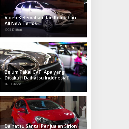
Video Kelemahan dan Kelebihan
All New Terios
1205 Dilihat
Belum Pakai CVT, Apa yang
Ditakuti Daihatsu Indonesia?
1178 Dilihat
Daihatsu Santai Penjualan Sirion