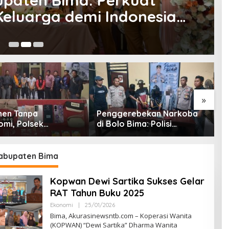
: Bupati Tekankan Peran
a Strategis Keluarga
25
»
erebekan Narkoba
Antisipasi Kekeringan dan
P
 Bima: Polisi
Karhutla, Pemkab Bima
P
n 4 Orang dan 10
Gelar Rakor Lintas Sektor
P
Sabu
P
bupaten Bima
Kopwan Dewi Sartika Sukses Gelar
RAT Tahun Buku 2025
Ekonomi
|
25/01/2026
O
L
Bima, Akurasinewsntb.com – Koperasi Wanita
E
(KOPWAN) “Dewi Sartika” Dharma Wanita
H