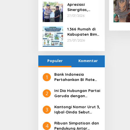
Berprestasi dan
Apresiasi
Tindak Tegas
Sinergitas,
Satu Anggota
Kapolres Bima
27/07/2026
via PTDH
Serahkan
Penghargaan
1.366 Rumah di
kepada Kepala
Kabupaten Bima
Desa Nggembe
Terima Bantuan
25/07/2026
Program BSPS
2026
Populer
Komentar
Bank Indonesia
1
Pertahankan BI Rate
6,25%, Net Inflows
hingga Pertengahan
Ini Dia Hubungan Partai
2
Juni 4,0 Miliar Dolar AS
Garuda dengan
Gerindra
Kantongi Nomor Urut 3,
3
Iqbal-Dinda Sebut
Kode Alam untuk
Kemenangan di Pilgub
Ribuan Simpatisan dan
4
NTB
Pendukung Antar