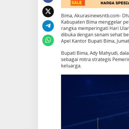
p
u
a
Bima, Akurasinewsntb.com- Dh
n
Kabupaten Bima menggelar pel
J
rangka memperingati Hari Ulan
a
dibuka dengan senam sehat ber
d
i
Apel Kantor Bupati Bima, Jumat
M
i
Bupati Bima, Ady Mahyudi, d
t
Bupati dan Wakil
sebagai mitra strategis Peme
r
Hadiri Rakornas: 
keluarga.
a
Prabowo Tekankan
S
Di Nasional
|
02/02/202
Indonesia Emas 2
t
r
a
t
e
g
i
s
K
e
l