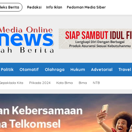
deks Berita
Redaksi
Info Iklan
Pedoman Media Siber
Politik
Otomatif
Olahraga
Hukum
Advetorial
Travel
Sepakbola Kita
Pilkada 2024
Kota Bima
Bima
NTB