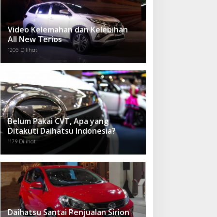
Video Kelemahan dan Kelebihan
All New Terios
1205 Dilihat
Belum Pakai CVT, Apa yang
Ditakuti Daihatsu Indonesia?
1179 Dilihat
Daihatsu Santai Penjualan Sirion