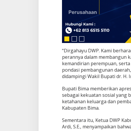
u
a
r
g
a
“Dirgahayu DWP. Kami berhar
perannya dalam membangun kar
kemandirian perempuan, serta
pondasi pembangunan daerah,”
didampingi Wakil Bupati dr. H. 
Bupati Bima memberikan apresi
sebagai kekuatan sosial yang
ketahanan keluarga dan pemb
Kabupaten Bima.
Sementara itu, Ketua DWP Kabup
Ardi, S.E., menyampaikan bah