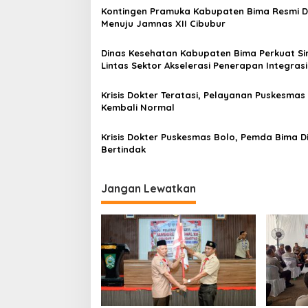
a
Kontingen Pramuka Kabupaten Bima Resmi D
s
Menuju Jamnas XII Cibubur
i
Dinas Kesehatan Kabupaten Bima Perkuat Si
p
Lintas Sektor Akselerasi Penerapan Integrasi
Layanan Primer (ILP)
o
Krisis Dokter Teratasi, Pelayanan Puskesmas
s
Kembali Normal
Krisis Dokter Puskesmas Bolo, Pemda Bima D
Bertindak
Jangan Lewatkan