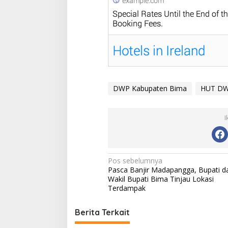
DWP Kabupaten Bima
HUT D
I
N
Pos sebelumnya
Pasca Banjir Madapangga, Bupati d
a
Wakil Bupati Bima Tinjau Lokasi
v
Terdampak
i
Berita Terkait
g