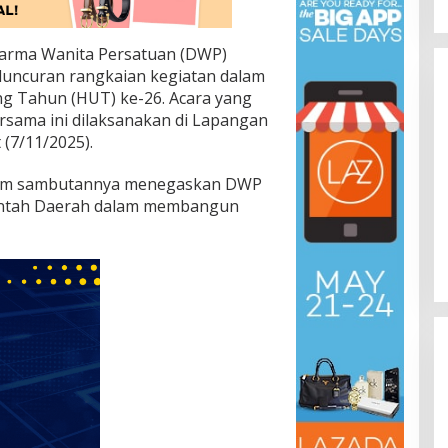
arma Wanita Persatuan (DWP)
uncuran rangkaian kegiatan dalam
g Tahun (HUT) ke-26. Acara yang
sama ini dilaksanakan di Lapangan
 (7/11/2025).
alam sambutannya menegaskan DWP
 Bupati Bima
HPN 2026: PWI dan Kemenhan
rintah Daerah dalam membangun
Presiden
Gelar Retret Perkuat Pers
 Sinergi Menuju
Profesional Berwawasan
6
Di Nasional
|
30/01/2026
045
Kebangsaan