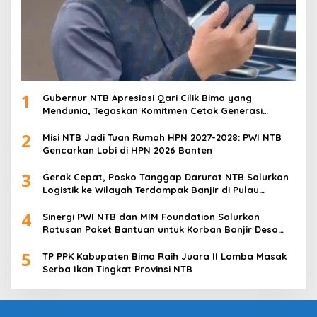
1
Gubernur NTB Apresiasi Qari Cilik Bima yang
Mendunia, Tegaskan Komitmen Cetak Generasi
Qurani
2
Misi NTB Jadi Tuan Rumah HPN 2027-2028: PWI NTB
Gencarkan Lobi di HPN 2026 Banten
3
Gerak Cepat, Posko Tanggap Darurat NTB Salurkan
Logistik ke Wilayah Terdampak Banjir di Pulau
Sumbawa
4
Sinergi PWI NTB dan MIM Foundation Salurkan
Ratusan Paket Bantuan untuk Korban Banjir Desa
Kabul
5
TP PPK Kabupaten Bima Raih Juara II Lomba Masak
Serba Ikan Tingkat Provinsi NTB