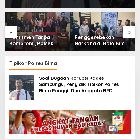
«
»
Komitmen Tanpa
Penggerebekan
Kompromi, Polsek
Narkoba di Bolo Bima:
Tambora Bongkar
Polisi Amankan 4
Sindikat Narkoba: 4
Orang dan 10 Poket
Orang Ditangkap, 54
Sabu
Tipikor Polres Bima
Poket Sabu Disita
Soal Dugaan Korupsi Kades
Sampungu, Penyidik Tipikor Polres
Bima Panggil Dua Anggota BPD