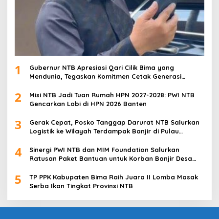
1
Gubernur NTB Apresiasi Qari Cilik Bima yang
Mendunia, Tegaskan Komitmen Cetak Generasi
Qurani
2
Misi NTB Jadi Tuan Rumah HPN 2027-2028: PWI NTB
Gencarkan Lobi di HPN 2026 Banten
3
Gerak Cepat, Posko Tanggap Darurat NTB Salurkan
Logistik ke Wilayah Terdampak Banjir di Pulau
Sumbawa
4
Sinergi PWI NTB dan MIM Foundation Salurkan
Ratusan Paket Bantuan untuk Korban Banjir Desa
Kabul
5
TP PPK Kabupaten Bima Raih Juara II Lomba Masak
Serba Ikan Tingkat Provinsi NTB