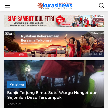
L
e
w
a
t
i
k
e
k
o
n
t
e
n
Peristiwa
Banjir Terjang Bima: Satu Warga Hanyut dan
Sejumlah Desa Terdampak
12/02/2026