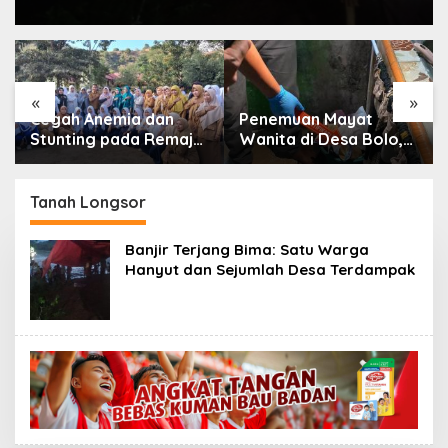
«
»
Cegah Anemia dan
Penemuan Mayat
Stunting pada Remaja,
Wanita di Desa Bolo,
Dinkes Kabupaten
Unit Inafis Satreskrim
Bima Gelar Aksi
Polres Bima
Bergizi Serentak di
Kabupaten Gelar Olah
Tanah Longsor
SMPN 5 Sape dan
TKP
SMPN 1 Lambu
Banjir Terjang Bima: Satu Warga
Hanyut dan Sejumlah Desa Terdampak