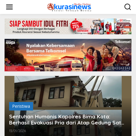
L
e
w
a
t
i
k
e
k
o
n
t
e
n
Peristiwa
Sentuhan Humanis Kapolres Bima Kota:
Berhasil Evakuasi Pria dari Atap Gedung Sat
Reskrim
13/01/2026