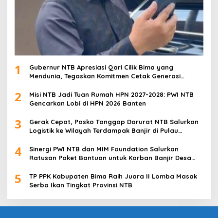
1
Gubernur NTB Apresiasi Qari Cilik Bima yang
Mendunia, Tegaskan Komitmen Cetak Generasi
Qurani
2
Misi NTB Jadi Tuan Rumah HPN 2027-2028: PWI NTB
Gencarkan Lobi di HPN 2026 Banten
3
Gerak Cepat, Posko Tanggap Darurat NTB Salurkan
Logistik ke Wilayah Terdampak Banjir di Pulau
Sumbawa
4
Sinergi PWI NTB dan MIM Foundation Salurkan
Ratusan Paket Bantuan untuk Korban Banjir Desa
Kabul
5
TP PPK Kabupaten Bima Raih Juara II Lomba Masak
Serba Ikan Tingkat Provinsi NTB