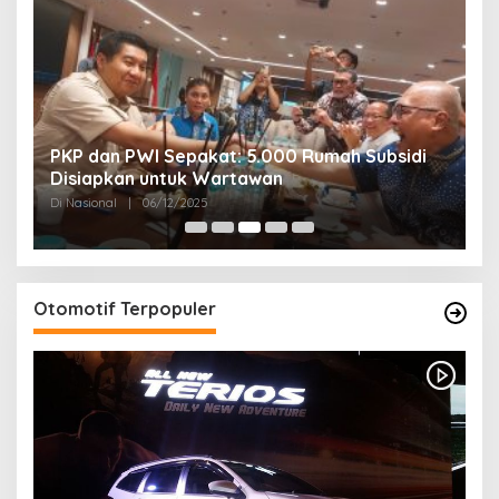
PKP dan PWI Sepakat: 5.000 Rumah Subsidi
P
Disiapkan untuk Wartawan
U
Di Nasional
|
06/12/2025
Di
Otomotif Terpopuler