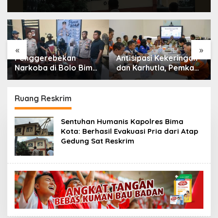
«
»
Penggerebekan
Antisipasi Kekeringan
Narkoba di Bolo Bima:
dan Karhutla, Pemkab
Polisi Amankan 4
Bima Gelar Rakor
Orang dan 10 Poket
Lintas Sektor
Sabu
Ruang Reskrim
Sentuhan Humanis Kapolres Bima
Kota: Berhasil Evakuasi Pria dari Atap
Gedung Sat Reskrim