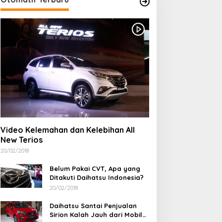
NA Asal Arab Saudi
Cegah Anemia dan Stunting
eninggal Dunia di Bima,
pada Remaja, Dinkes
Video Kelemahan dan Kelebihan All
eluarga Tolak Autopsi
Kabupaten Bima Gelar Aksi
New Terios
Bergizi Serentak di SMPN 5
Sape dan SMPN 1 Lambu
20/02/2018
Belum Pakai CVT, Apa yang
Ditakuti Daihatsu Indonesia?
20/02/2018
Daihatsu Santai Penjualan
Sirion Kalah Jauh dari Mobil