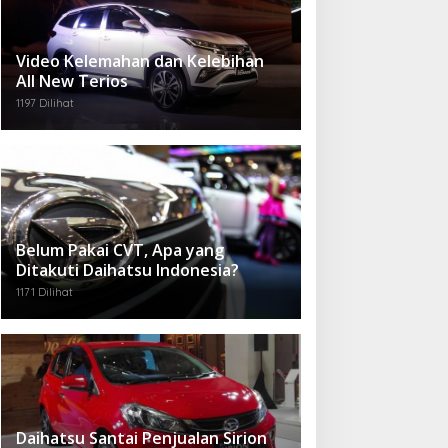
Video Kelemahan dan Kelebihan
All New Terios
1197 Dilihat
Belum Pakai CVT, Apa yang
Ditakuti Daihatsu Indonesia?
1171 Dilihat
Daihatsu Santai Penjualan Sirion