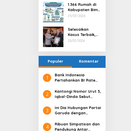
Penghargaan
1.366 Rumah di
kepada Kepala
Kabupaten Bima
Desa Nggembe
Terima Bantuan
25/07/2026
Program BSPS
2026
Selesaikan
Kasus Terbaik,
Satresnarkoba
23/07/2026
Polres Bima
Kabupaten Raih
Penghargaan
Populer
Bergengsi dari
Komentar
Kapolda NTB
Bank Indonesia
1
Pertahankan BI Rate
6,25%, Net Inflows
hingga Pertengahan
Kantongi Nomor Urut 3,
2
Juni 4,0 Miliar Dolar AS
Iqbal-Dinda Sebut
Kode Alam untuk
Kemenangan di Pilgub
Ini Dia Hubungan Partai
3
NTB
Garuda dengan
Gerindra
Ribuan Simpatisan dan
4
Pendukung Antar