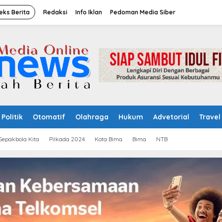
eks Berita
Redaksi
Info Iklan
Pedoman Media Siber
Politik
Otomatif
Olahraga
Hukum
Advetorial
Travel
Sepakbola Kita
Pilkada 2024
Kota Bima
Bima
NTB