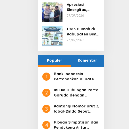
Berprestasi dan
Apresiasi
Tindak Tegas
Sinergitas,
Satu Anggota
Kapolres Bima
27/07/2026
via PTDH
Serahkan
Penghargaan
1.366 Rumah di
kepada Kepala
Kabupaten Bima
Desa Nggembe
Terima Bantuan
25/07/2026
Program BSPS
2026
Populer
Komentar
Bank Indonesia
1
Pertahankan BI Rate
6,25%, Net Inflows
hingga Pertengahan
Ini Dia Hubungan Partai
2
Juni 4,0 Miliar Dolar AS
Garuda dengan
Gerindra
Kantongi Nomor Urut 3,
3
Iqbal-Dinda Sebut
Kode Alam untuk
Kemenangan di Pilgub
Ribuan Simpatisan dan
4
NTB
Pendukung Antar