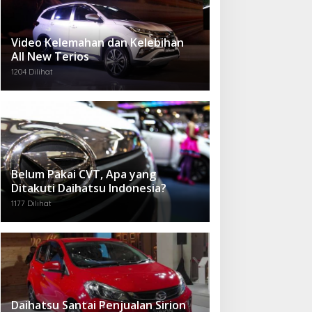
Video Kelemahan dan Kelebihan
All New Terios
1204 Dilihat
Belum Pakai CVT, Apa yang
Ditakuti Daihatsu Indonesia?
1177 Dilihat
Daihatsu Santai Penjualan Sirion