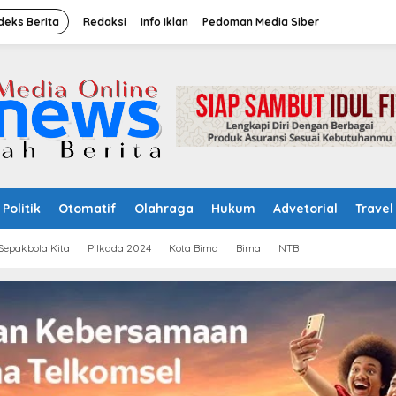
deks Berita
Redaksi
Info Iklan
Pedoman Media Siber
Politik
Otomatif
Olahraga
Hukum
Advetorial
Travel
Sepakbola Kita
Pilkada 2024
Kota Bima
Bima
NTB