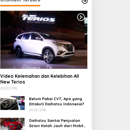
ontingen Pramuka
Komitmen Tanpa
abupaten Bima Resmi
Kompromi, Polsek
Video Kelemahan dan Kelebihan All
ilepas Menuju Jamnas XII
Tambora Bongkar Sindikat
New Terios
ibubur
Narkoba: 4 Orang
Ditangkap, 54 Poket Sabu
20/02/2018
Disita
Belum Pakai CVT, Apa yang
Ditakuti Daihatsu Indonesia?
20/02/2018
Daihatsu Santai Penjualan
Sirion Kalah Jauh dari Mobil