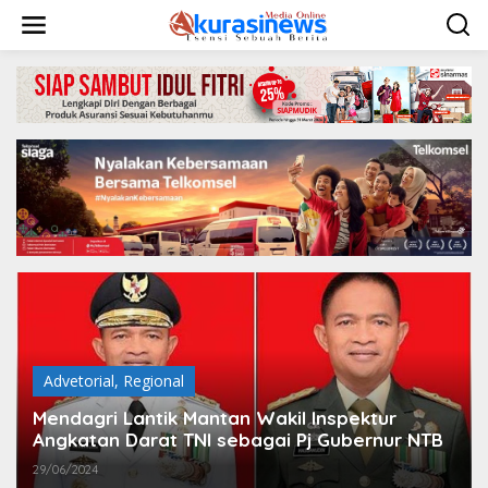
L
e
w
a
t
i
k
e
k
o
n
t
e
n
Advetorial
,
Regional
Mendagri Lantik Mantan Wakil Inspektur
Angkatan Darat TNI sebagai Pj Gubernur NTB
29/06/2024