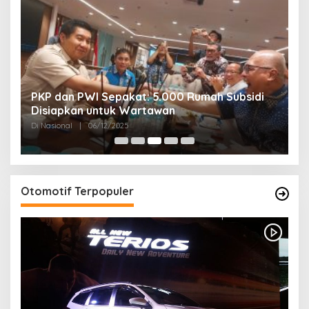
PKP dan PWI Sepakat: 5.000 Rumah Subsidi
P
Disiapkan untuk Wartawan
U
Di Nasional
|
06/12/2025
Di
Otomotif Terpopuler