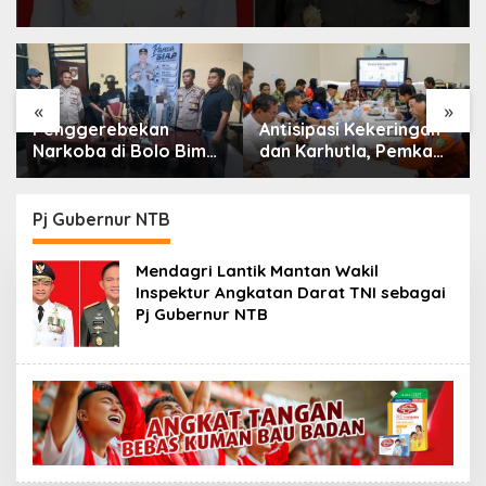
«
»
Penggerebekan
Antisipasi Kekeringan
Narkoba di Bolo Bima:
dan Karhutla, Pemkab
Polisi Amankan 4
Bima Gelar Rakor
Orang dan 10 Poket
Lintas Sektor
Sabu
Pj Gubernur NTB
Mendagri Lantik Mantan Wakil
Inspektur Angkatan Darat TNI sebagai
Pj Gubernur NTB