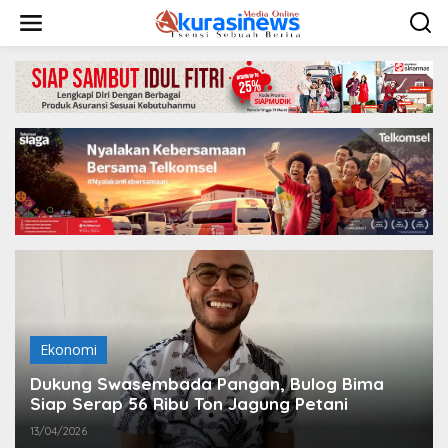
L
e
w
a
t
i
k
e
k
o
n
t
e
n
Ekonomi
Dukung Swasembada Pangan, Bulog Bima
Siap Serap 56 Ribu Ton Jagung Petani
13/04/2026