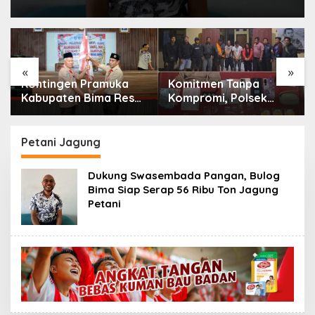
«
»
Komitmen Tanpa
Penggerebekan
Kompromi, Polsek
Narkoba di Bolo Bima:
Tambora Bongkar
Polisi Amankan 4
Sindikat Narkoba: 4
Orang dan 10 Poket
Orang Ditangkap, 54
Sabu
Petani Jagung
Poket Sabu Disita
Dukung Swasembada Pangan, Bulog
Bima Siap Serap 56 Ribu Ton Jagung
Petani