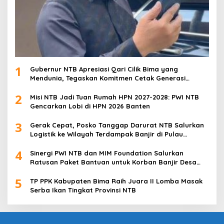
1
Gubernur NTB Apresiasi Qari Cilik Bima yang
Mendunia, Tegaskan Komitmen Cetak Generasi
Qurani
2
Misi NTB Jadi Tuan Rumah HPN 2027-2028: PWI NTB
Gencarkan Lobi di HPN 2026 Banten
3
Gerak Cepat, Posko Tanggap Darurat NTB Salurkan
Logistik ke Wilayah Terdampak Banjir di Pulau
Sumbawa
4
Sinergi PWI NTB dan MIM Foundation Salurkan
Ratusan Paket Bantuan untuk Korban Banjir Desa
Kabul
5
TP PPK Kabupaten Bima Raih Juara II Lomba Masak
Serba Ikan Tingkat Provinsi NTB