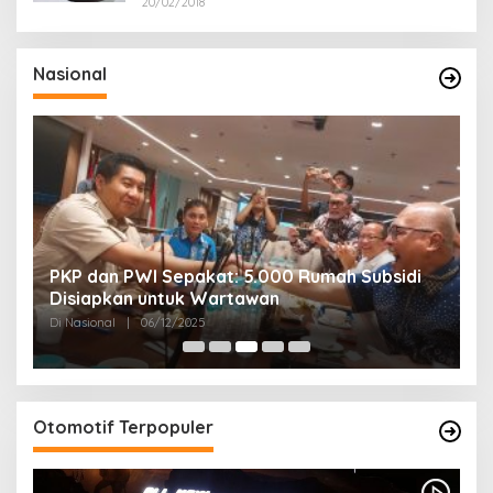
20/02/2018
Nasional
PKP dan PWI Sepakat: 5.000 Rumah Subsidi
P
Disiapkan untuk Wartawan
U
Di Nasional
|
06/12/2025
Di
Otomotif Terpopuler