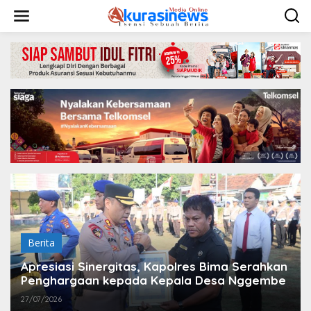
L
e
w
a
t
i
k
e
k
o
n
t
e
n
Berita
Apresiasi Sinergitas, Kapolres Bima Serahkan
Penghargaan kepada Kepala Desa Nggembe
27/07/2026