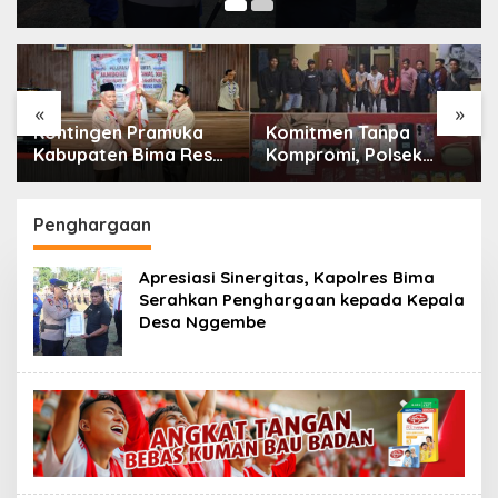
«
»
Kontingen Pramuka
Komitmen Tanpa
Kabupaten Bima Resmi
Kompromi, Polsek
Dilepas Menuju
Tambora Bongkar
Jamnas XII Cibubur
Sindikat Narkoba: 4
Orang Ditangkap, 54
Penghargaan
Poket Sabu Disita
Apresiasi Sinergitas, Kapolres Bima
Serahkan Penghargaan kepada Kepala
Desa Nggembe