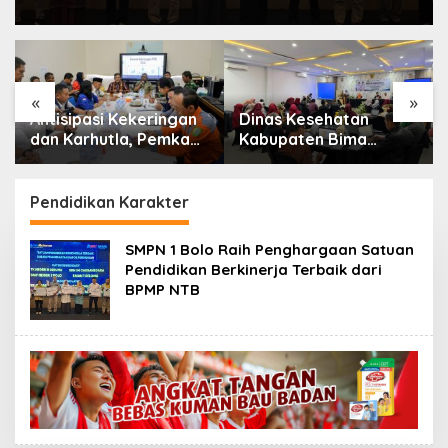
«
»
Antisipasi Kekeringan
Dinas Kesehatan
dan Karhutla, Pemkab
Kabupaten Bima
Bima Gelar Rakor
Perkuat Sinergi Lintas
Lintas Sektor
Sektor Akselerasi
Penerapan Integrasi
Pendidikan Karakter
Layanan Primer (ILP)
SMPN 1 Bolo Raih Penghargaan Satuan
Pendidikan Berkinerja Terbaik dari
BPMP NTB