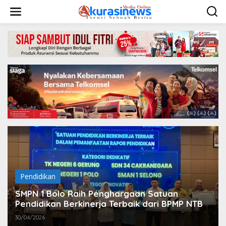
L
e
w
a
t
i
k
e
k
o
n
t
e
n
Pendidikan
SMPN 1 Bolo Raih Penghargaan Satuan
Pendidikan Berkinerja Terbaik dari BPMP NTB
30/04/2026