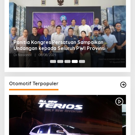
Panitia Kongres Persatuan Sampaikan
P
Undangan kepada Seluruh PWI Provinsi
J
Di Nasional
|
08/08/2025
Di
Otomotif Terpopuler