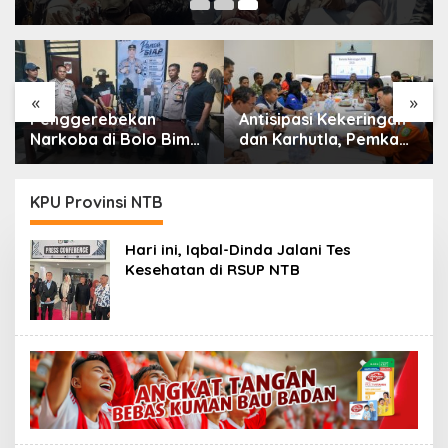
«
»
Antisipasi Kekeringan
Dinas Kesehatan
dan Karhutla, Pemkab
Kabupaten Bima
Bima Gelar Rakor
Perkuat Sinergi Lintas
Lintas Sektor
Sektor Akselerasi
Penerapan Integrasi
KPU Provinsi NTB
Layanan Primer (ILP)
Hari ini, Iqbal-Dinda Jalani Tes
Kesehatan di RSUP NTB