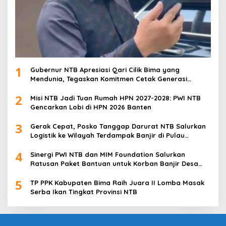
1
Gubernur NTB Apresiasi Qari Cilik Bima yang
Mendunia, Tegaskan Komitmen Cetak Generasi
Qurani
2
Misi NTB Jadi Tuan Rumah HPN 2027-2028: PWI NTB
Gencarkan Lobi di HPN 2026 Banten
3
Gerak Cepat, Posko Tanggap Darurat NTB Salurkan
Logistik ke Wilayah Terdampak Banjir di Pulau
Sumbawa
4
Sinergi PWI NTB dan MIM Foundation Salurkan
Ratusan Paket Bantuan untuk Korban Banjir Desa
Kabul
5
TP PPK Kabupaten Bima Raih Juara II Lomba Masak
Serba Ikan Tingkat Provinsi NTB