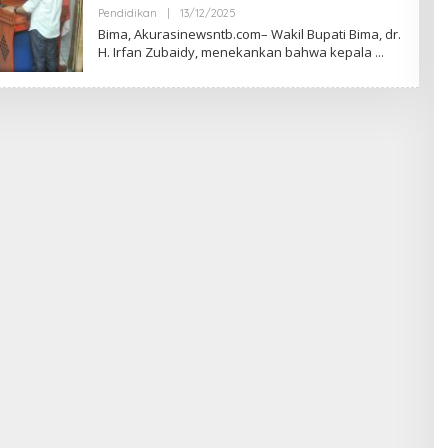
R
Pendidikan
|
13/12/2025
O
A
L
S
Bima, Akurasinewsntb.com– Wakil Bupati Bima, dr.
E
I
H. Irfan Zubaidy, menekankan bahwa kepala
H
A
W
A
K
A
K
U
R
A
S
I