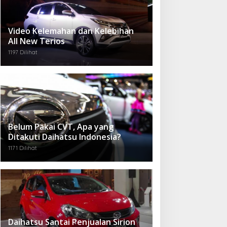
Video Kelemahan dan Kelebihan
All New Terios
1197 Dilihat
Belum Pakai CVT, Apa yang
Ditakuti Daihatsu Indonesia?
1171 Dilihat
Daihatsu Santai Penjualan Sirion