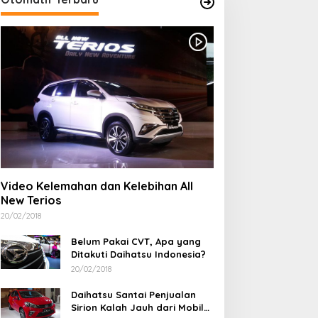
Wakil Wali Kota Bima Lantik 12
Pengawas dan Kepala Sekolah:
Integritas dan Pelayanan
/02/2026
NA Asal Arab Saudi
Cegah Anemia dan Stunting
eninggal Dunia di Bima,
pada Remaja, Dinkes
Video Kelemahan dan Kelebihan All
eluarga Tolak Autopsi
Kabupaten Bima Gelar Aksi
New Terios
Bergizi Serentak di SMPN 5
Sape dan SMPN 1 Lambu
20/02/2018
Belum Pakai CVT, Apa yang
Ditakuti Daihatsu Indonesia?
20/02/2018
Daihatsu Santai Penjualan
Sirion Kalah Jauh dari Mobil