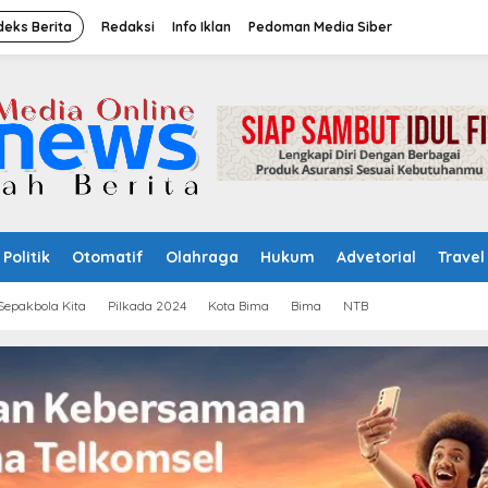
deks Berita
Redaksi
Info Iklan
Pedoman Media Siber
Politik
Otomatif
Olahraga
Hukum
Advetorial
Travel
Sepakbola Kita
Pilkada 2024
Kota Bima
Bima
NTB