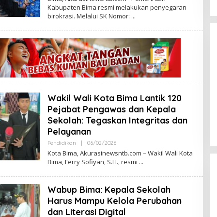
E
Kabupaten Bima resmi melakukan penyegaran
H
birokrasi. Melalui SK Nomor:
A
W
A
K
A
K
U
R
A
S
I
Wakil Wali Kota Bima Lantik 120
an Kemenhan
PKP dan PWI Sepakat: 5.000
kuat Pers
Rumah Subsidi Disiapkan untuk
Pejabat Pengawas dan Kepala
wawasan
Wartawan
Sekolah: Tegaskan Integritas dan
6
Di Nasional
|
06/12/2025
Pelayanan
Pendidikan
|
06/02/2026
O
L
Kota Bima, Akurasinewsntb.com – Wakil Wali Kota
E
Bima, Ferry Sofiyan, S.H., resmi
H
A
W
A
Wabup Bima: Kepala Sekolah
K
A
Harus Mampu Kelola Perubahan
K
dan Literasi Digital
U