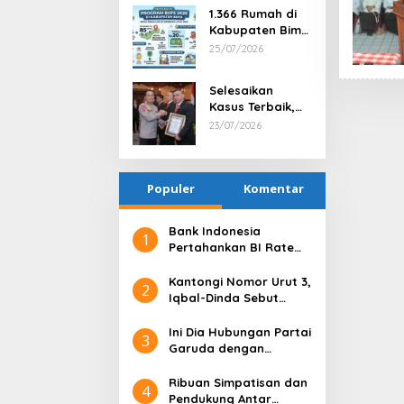
Penghargaan
1.366 Rumah di
kepada Kepala
Kabupaten Bima
Desa Nggembe
Terima Bantuan
25/07/2026
Program BSPS
2026
Selesaikan
Kasus Terbaik,
Satresnarkoba
23/07/2026
Polres Bima
Kabupaten Raih
Penghargaan
Populer
Bergengsi dari
Komentar
Kapolda NTB
Bank Indonesia
1
Pertahankan BI Rate
6,25%, Net Inflows
hingga Pertengahan
Kantongi Nomor Urut 3,
2
Juni 4,0 Miliar Dolar AS
Iqbal-Dinda Sebut
Kode Alam untuk
Kemenangan di Pilgub
Ini Dia Hubungan Partai
3
NTB
Garuda dengan
Gerindra
Ribuan Simpatisan dan
4
Pendukung Antar