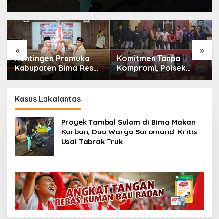
«
»
Kontingen Pramuka
Komitmen Tanpa
Kabupaten Bima Resmi
Kompromi, Polsek
Dilepas Menuju
Tambora Bongkar
Jamnas XII Cibubur
Sindikat Narkoba: 4
Orang Ditangkap, 54
Kasus Lakalantas
Poket Sabu Disita
Proyek Tambal Sulam di Bima Makan
Korban, Dua Warga Soromandi Kritis
Usai Tabrak Truk