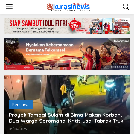
L
e
w
a
t
i
k
e
k
o
n
t
e
n
Peristiwa
Proyek Tambal Sulam di Bima Makan Korban,
Dua Warga Soromandi Kritis Usai Tabrak Truk
03/04/2026