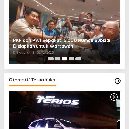
PKP dan PWI Sepakat: 5.000 Rumah Subsidi
P
Disiapkan untuk Wartawan
U
Di Nasional
|
06/12/2025
Di
Otomotif Terpopuler