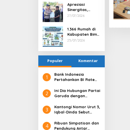
Berprestasi dan
Apresiasi
Tindak Tegas
Sinergitas,
Satu Anggota
Kapolres Bima
27/07/2026
via PTDH
Serahkan
Penghargaan
1.366 Rumah di
kepada Kepala
Kabupaten Bima
Desa Nggembe
Terima Bantuan
25/07/2026
Program BSPS
2026
Populer
Komentar
Bank Indonesia
1
Pertahankan BI Rate
6,25%, Net Inflows
hingga Pertengahan
Ini Dia Hubungan Partai
2
Juni 4,0 Miliar Dolar AS
Garuda dengan
Gerindra
Kantongi Nomor Urut 3,
3
Iqbal-Dinda Sebut
Kode Alam untuk
Kemenangan di Pilgub
Ribuan Simpatisan dan
4
NTB
Pendukung Antar