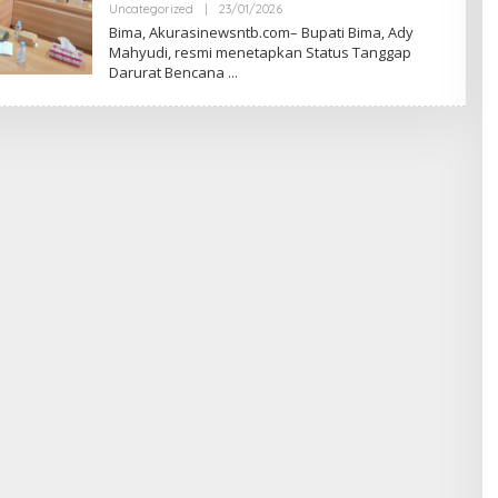
S
Uncategorized
|
23/01/2026
O
I
L
Bima, Akurasinewsntb.com– Bupati Bima, Ady
E
Mahyudi, resmi menetapkan Status Tanggap
H
Darurat Bencana
A
W
A
K
A
K
U
R
A
S
I