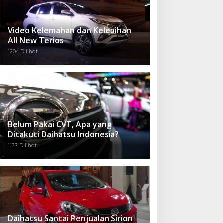
Video Kelemahan dan Kelebihan
All New Terios
1204 Dilihat
Belum Pakai CVT, Apa yang
Ditakuti Daihatsu Indonesia?
1177 Dilihat
Daihatsu Santai Penjualan Sirion