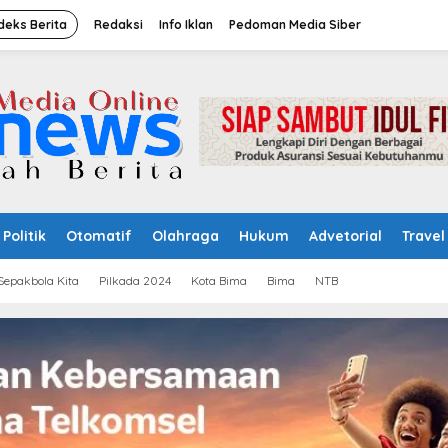
deks Berita
Redaksi
Info Iklan
Pedoman Media Siber
Politik
Otomatif
Olahraga
Hukum
Advetorial
Travel
Sepakbola Kita
Pilkada 2024
Kota Bima
Bima
NTB