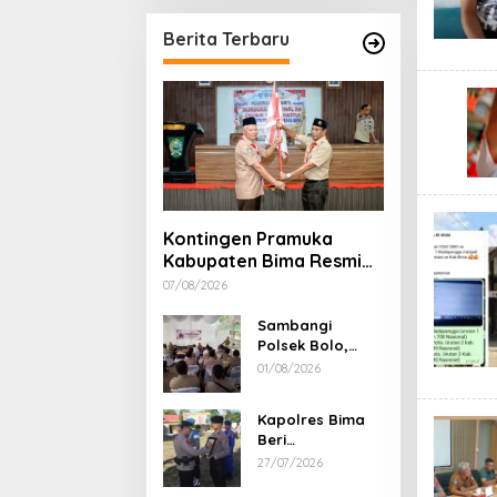
Berita Terbaru
Kontingen Pramuka
Kabupaten Bima Resmi
Dilepas Menuju Jamnas
07/08/2026
XII Cibubur
Sambangi
Polsek Bolo,
Kapolres Bima
01/08/2026
Apresiasi
Kondusivitas
Kapolres Bima
Wilayah dan Beri
Beri
Peringatan
Penghargaan
27/07/2026
Keras Soal
untuk 8 Personel
Narkoba