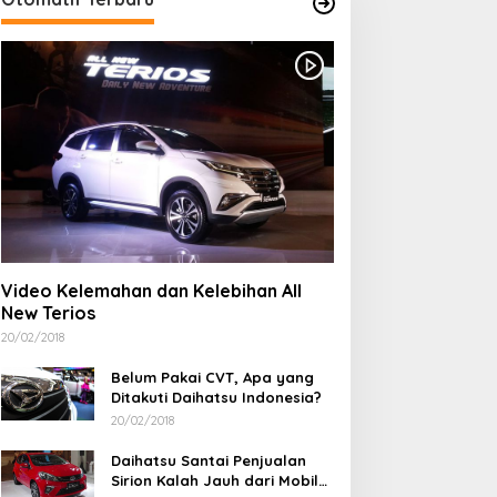
Bupati Bima Tetapkan Status T
Bencana Hidrometeorologi
/01/2026
inas Kesehatan
Kontingen Pramuka
abupaten Bima Perkuat
Kabupaten Bima Resmi
Video Kelemahan dan Kelebihan All
inergi Lintas Sektor
Dilepas Menuju Jamnas XII
New Terios
kselerasi Penerapan
Cibubur
ntegrasi Layanan Primer
20/02/2018
LP)
Belum Pakai CVT, Apa yang
Ditakuti Daihatsu Indonesia?
20/02/2018
Daihatsu Santai Penjualan
Sirion Kalah Jauh dari Mobil