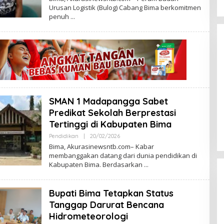
E
Urusan Logistik (Bulog) Cabang Bima berkomitmen
H
penuh
A
W
A
K
A
K
U
R
A
S
I
SMAN 1 Madapangga Sabet
Bupati dan Wakil Bupati Bima
Hadiri Rakornas: Presiden
Predikat Sekolah Berprestasi
Prabowo Tekankan Sinergi Menuju
Tertinggi di Kabupaten Bima
Di Nasional
|
02/02/2026
Indonesia Emas 2045
Pendidikan
|
20/02/2026
O
L
Bima, Akurasinewsntb.com– Kabar
E
membanggakan datang dari dunia pendidikan di
H
Kabupaten Bima. Berdasarkan
A
W
A
K
Bupati Bima Tetapkan Status
A
K
Tanggap Darurat Bencana
U
R
Hidrometeorologi
A