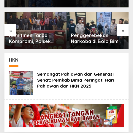
«
»
Komitmen Tanpa
Penggerebekan
Kompromi, Polsek
Narkoba di Bolo Bima:
Tambora Bongkar
Polisi Amankan 4
Sindikat Narkoba: 4
Orang dan 10 Poket
Orang Ditangkap, 54
Sabu
HKN
Poket Sabu Disita
Semangat Pahlawan dan Generasi
Sehat: Pemkab Bima Peringati Hari
Pahlawan dan HKN 2025