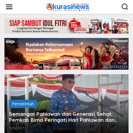
L
e
w
a
t
i
k
e
k
o
n
t
e
n
Pemerintah
Semangat Pahlawan dan Generasi Sehat:
Pemkab Bima Peringati Hari Pahlawan dan
HKN 2025
11/11/2025