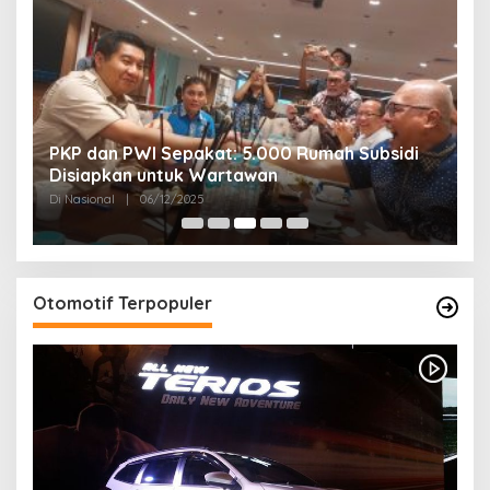
PKP dan PWI Sepakat: 5.000 Rumah Subsidi
P
Disiapkan untuk Wartawan
U
Di Nasional
|
06/12/2025
Di
Otomotif Terpopuler