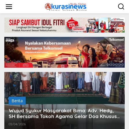
L
e
w
a
t
i
k
e
k
o
n
t
e
n
Berita
Wujud Syukur Masyarakat Bima: Adv. Hedy,
SH Bersama Tokoh Agama Gelar Doa Khusus
untuk Presiden Prabowo
03/04/2026