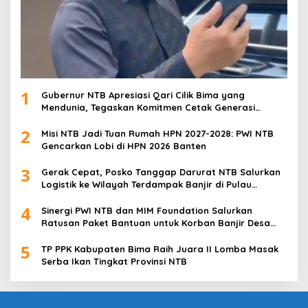
1
Gubernur NTB Apresiasi Qari Cilik Bima yang
Mendunia, Tegaskan Komitmen Cetak Generasi
Qurani
2
Misi NTB Jadi Tuan Rumah HPN 2027-2028: PWI NTB
Gencarkan Lobi di HPN 2026 Banten
3
Gerak Cepat, Posko Tanggap Darurat NTB Salurkan
Logistik ke Wilayah Terdampak Banjir di Pulau
Sumbawa
4
Sinergi PWI NTB dan MIM Foundation Salurkan
Ratusan Paket Bantuan untuk Korban Banjir Desa
Kabul
5
TP PPK Kabupaten Bima Raih Juara II Lomba Masak
Serba Ikan Tingkat Provinsi NTB