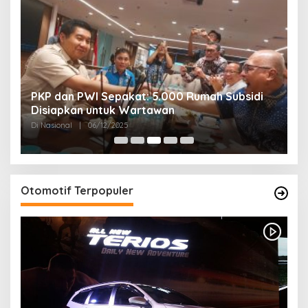
PKP dan PWI Sepakat: 5.000 Rumah Subsidi
P
Disiapkan untuk Wartawan
U
Di Nasional
|
06/12/2025
Di
Otomotif Terpopuler