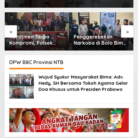
«
»
Komitmen Tanpa
Penggerebekan
Kompromi, Polsek
Narkoba di Bolo Bima:
Tambora Bongkar
Polisi Amankan 4
Sindikat Narkoba: 4
Orang dan 10 Poket
Orang Ditangkap, 54
Sabu
DPW B8C Provinsi NTB
Poket Sabu Disita
Wujud Syukur Masyarakat Bima: Adv.
Hedy, SH Bersama Tokoh Agama Gelar
Doa Khusus untuk Presiden Prabowo