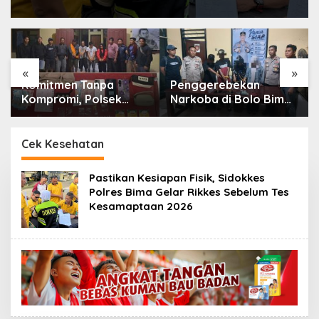
«
»
Komitmen Tanpa
Penggerebekan
Kompromi, Polsek
Narkoba di Bolo Bima:
Tambora Bongkar
Polisi Amankan 4
Sindikat Narkoba: 4
Orang dan 10 Poket
Orang Ditangkap, 54
Sabu
Cek Kesehatan
Poket Sabu Disita
Pastikan Kesiapan Fisik, Sidokkes
Polres Bima Gelar Rikkes Sebelum Tes
Kesamaptaan 2026