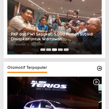
PKP dan PWI Sepakat: 5.000 Rumah Subsidi
P
Disiapkan untuk Wartawan
U
Di Nasional
|
06/12/2025
Di
Otomotif Terpopuler