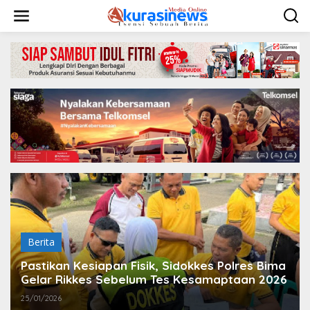
L
e
w
a
t
i
k
e
k
o
n
t
e
n
Berita
Pastikan Kesiapan Fisik, Sidokkes Polres Bima
Gelar Rikkes Sebelum Tes Kesamaptaan 2026
25/01/2026