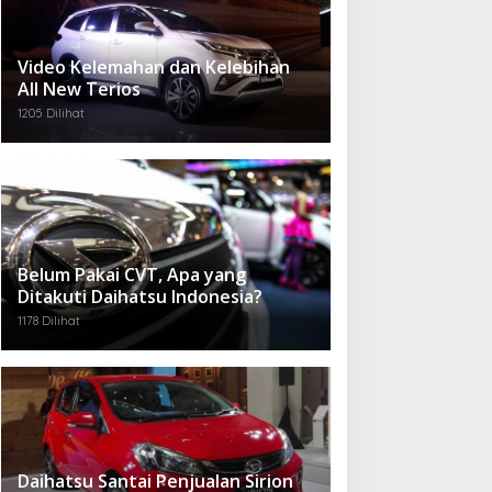
Video Kelemahan dan Kelebihan
All New Terios
1205 Dilihat
Belum Pakai CVT, Apa yang
Ditakuti Daihatsu Indonesia?
1178 Dilihat
Daihatsu Santai Penjualan Sirion