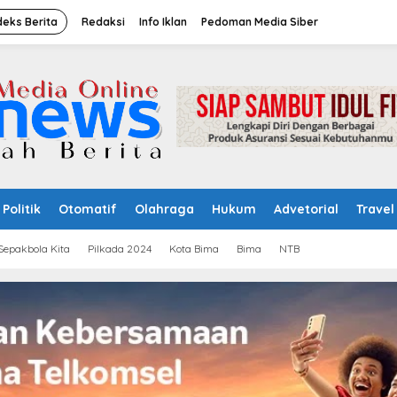
deks Berita
Redaksi
Info Iklan
Pedoman Media Siber
Politik
Otomatif
Olahraga
Hukum
Advetorial
Travel
Sepakbola Kita
Pilkada 2024
Kota Bima
Bima
NTB