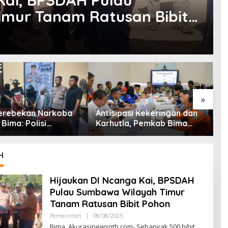
Kai, BPSDAH Pulau
mur Tanam Ratusan Bibit
»
erebekan Narkoba
Antisipasi Kekeringan dan
P
 Bima: Polisi
Karhutla, Pemkab Bima
P
n 4 Orang dan 10
Gelar Rakor Lintas Sektor
P
Sabu
P
H
Hijaukan DI Ncanga Kai, BPSDAH
Pulau Sumbawa Wilayah Timur
Tanam Ratusan Bibit Pohon
Pemerintah
|
08/08/2025
O
L
Bima, Akurasinewsntb.com- Sebanyak 500 bibit