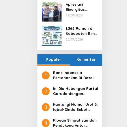
Berprestasi dan
Apresiasi
Tindak Tegas
Sinergitas,
Satu Anggota
Kapolres Bima
27/07/2026
via PTDH
Serahkan
Penghargaan
1.366 Rumah di
kepada Kepala
Kabupaten Bima
Desa Nggembe
Terima Bantuan
25/07/2026
Program BSPS
2026
Populer
Komentar
Bank Indonesia
1
Pertahankan BI Rate
6,25%, Net Inflows
hingga Pertengahan
Ini Dia Hubungan Partai
2
Juni 4,0 Miliar Dolar AS
Garuda dengan
Gerindra
Kantongi Nomor Urut 3,
3
Iqbal-Dinda Sebut
Kode Alam untuk
Kemenangan di Pilgub
Ribuan Simpatisan dan
4
NTB
Pendukung Antar