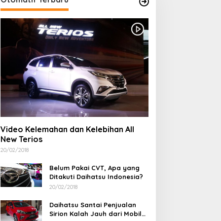
erang Melawan Narkoba,
Kontingen Pramuka
olsek Soromandi Ringkus
Kabupaten Bima Resmi
Video Kelemahan dan Kelebihan All
engedar dan Menyita 16
Dilepas Menuju Jamnas XII
New Terios
oket Sabu
Cibubur
20/02/2018
Belum Pakai CVT, Apa yang
Ditakuti Daihatsu Indonesia?
20/02/2018
Daihatsu Santai Penjualan
Sirion Kalah Jauh dari Mobil