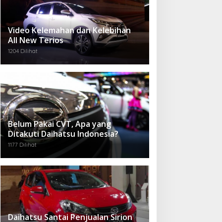
Video Kelemahan dan Kelebihan
All New Terios
1204 Dilihat
Belum Pakai CVT, Apa yang
Ditakuti Daihatsu Indonesia?
1177 Dilihat
Daihatsu Santai Penjualan Sirion