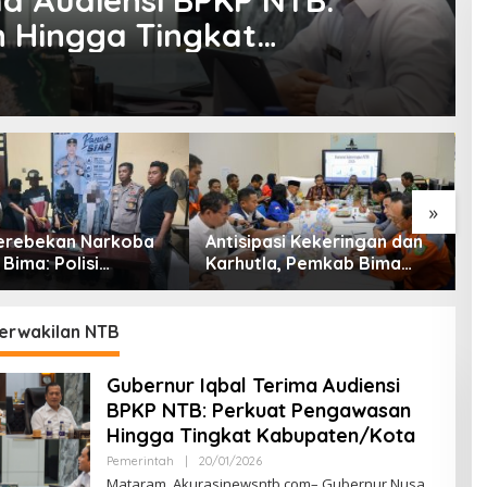
ma Audiensi BPKP NTB:
 Hingga Tingkat
»
erebekan Narkoba
Antisipasi Kekeringan dan
D
 Bima: Polisi
Karhutla, Pemkab Bima
K
n 4 Orang dan 10
Gelar Rakor Lintas Sektor
S
Sabu
A
I
erwakilan NTB
(I
Gubernur Iqbal Terima Audiensi
BPKP NTB: Perkuat Pengawasan
Hingga Tingkat Kabupaten/Kota
Pemerintah
|
20/01/2026
O
L
Mataram, Akurasinewsntb.com– Gubernur Nusa