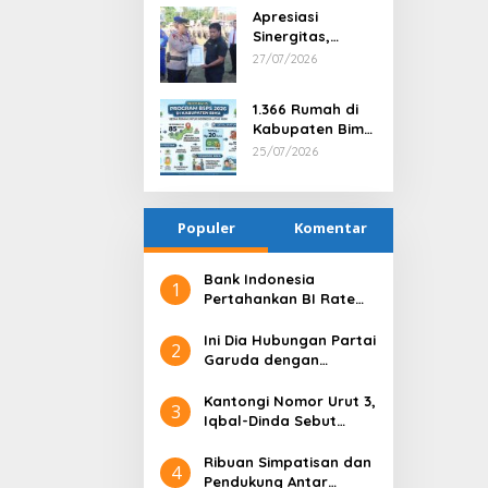
Berprestasi dan
Apresiasi
Tindak Tegas
Sinergitas,
Satu Anggota
Kapolres Bima
27/07/2026
via PTDH
Serahkan
Penghargaan
1.366 Rumah di
kepada Kepala
Kabupaten Bima
Desa Nggembe
Terima Bantuan
25/07/2026
Program BSPS
2026
Populer
Komentar
Bank Indonesia
1
Pertahankan BI Rate
6,25%, Net Inflows
hingga Pertengahan
Ini Dia Hubungan Partai
2
Juni 4,0 Miliar Dolar AS
Garuda dengan
Gerindra
Kantongi Nomor Urut 3,
3
Iqbal-Dinda Sebut
Kode Alam untuk
Kemenangan di Pilgub
Ribuan Simpatisan dan
4
NTB
Pendukung Antar