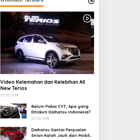
inas Kesehatan
Kontingen Pramuka
abupaten Bima Perkuat
Kabupaten Bima Resmi
Video Kelemahan dan Kelebihan All
inergi Lintas Sektor
Dilepas Menuju Jamnas XII
New Terios
kselerasi Penerapan
Cibubur
ntegrasi Layanan Primer
20/02/2018
LP)
Belum Pakai CVT, Apa yang
Ditakuti Daihatsu Indonesia?
20/02/2018
Daihatsu Santai Penjualan
Sirion Kalah Jauh dari Mobil