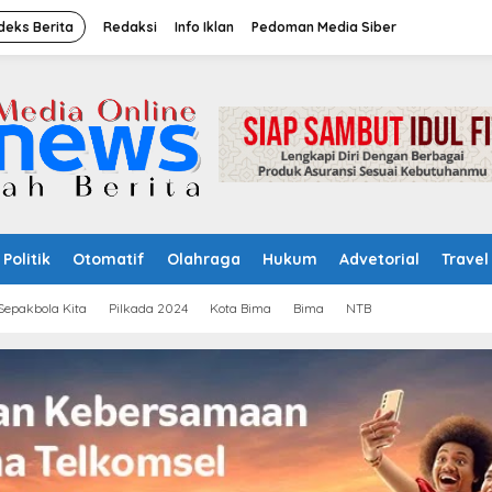
deks Berita
Redaksi
Info Iklan
Pedoman Media Siber
Politik
Otomatif
Olahraga
Hukum
Advetorial
Travel
Sepakbola Kita
Pilkada 2024
Kota Bima
Bima
NTB