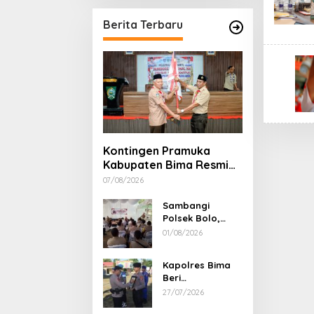
Berita Terbaru
Kontingen Pramuka
Kabupaten Bima Resmi
Dilepas Menuju Jamnas
07/08/2026
XII Cibubur
Sambangi
Polsek Bolo,
Kapolres Bima
01/08/2026
Apresiasi
Kondusivitas
Kapolres Bima
Wilayah dan Beri
Beri
Peringatan
Penghargaan
27/07/2026
Keras Soal
untuk 8 Personel
Narkoba