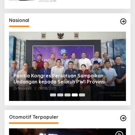
20/02/2018
Nasional
Panitia Kongres Persatuan Sampaikan
P
Undangan kepada Seluruh PWI Provinsi
J
Di Nasional
|
08/08/2025
Di
Otomotif Terpopuler