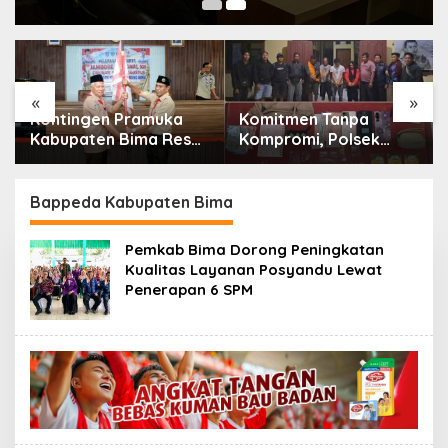
«
»
Kontingen Pramuka
Komitmen Tanpa
Kabupaten Bima Resmi
Kompromi, Polsek
Dilepas Menuju
Tambora Bongkar
Jamnas XII Cibubur
Sindikat Narkoba: 4
Orang Ditangkap, 54
Bappeda Kabupaten Bima
Poket Sabu Disita
Pemkab Bima Dorong Peningkatan
Kualitas Layanan Posyandu Lewat
Penerapan 6 SPM