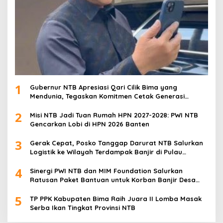
1
Gubernur NTB Apresiasi Qari Cilik Bima yang
Mendunia, Tegaskan Komitmen Cetak Generasi
Qurani
2
Misi NTB Jadi Tuan Rumah HPN 2027-2028: PWI NTB
Gencarkan Lobi di HPN 2026 Banten
3
Gerak Cepat, Posko Tanggap Darurat NTB Salurkan
Logistik ke Wilayah Terdampak Banjir di Pulau
Sumbawa
4
Sinergi PWI NTB dan MIM Foundation Salurkan
Ratusan Paket Bantuan untuk Korban Banjir Desa
Kabul
5
TP PPK Kabupaten Bima Raih Juara II Lomba Masak
Serba Ikan Tingkat Provinsi NTB