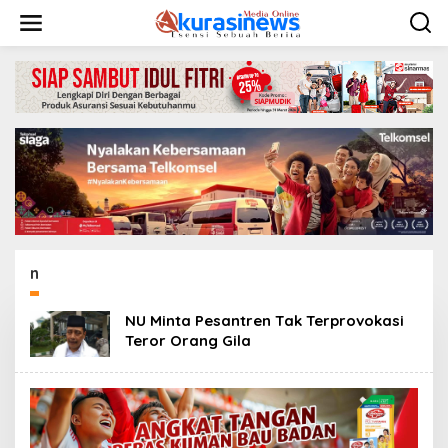
L
e
w
a
t
i
k
e
k
o
n
t
e
n
n
NU Minta Pesantren Tak Terprovokasi
Teror Orang Gila