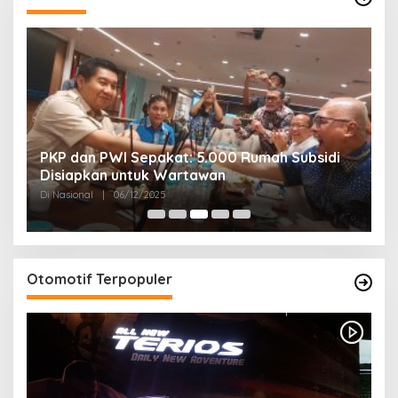
PKP dan PWI Sepakat: 5.000 Rumah Subsidi
P
Disiapkan untuk Wartawan
U
Di Nasional
|
06/12/2025
Di
Otomotif Terpopuler