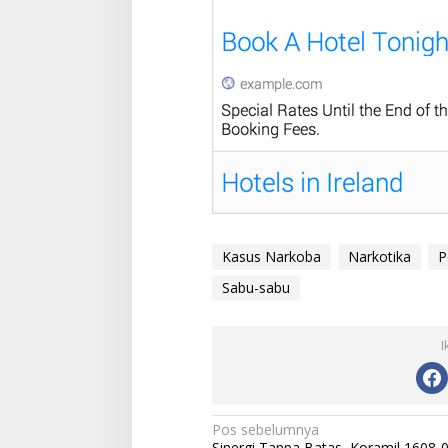
Kasus Narkoba
Narkotika
P
Sabu-sabu
I
N
Pos sebelumnya
Sinergi Tanpa Batas, Koramil 1608-