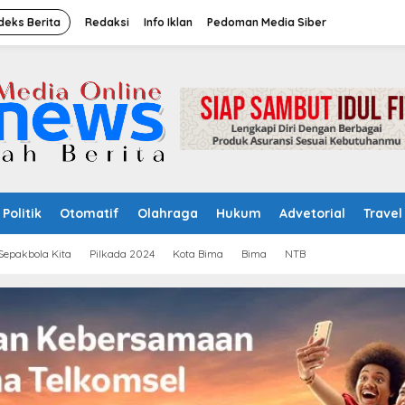
deks Berita
Redaksi
Info Iklan
Pedoman Media Siber
Politik
Otomatif
Olahraga
Hukum
Advetorial
Travel
Sepakbola Kita
Pilkada 2024
Kota Bima
Bima
NTB