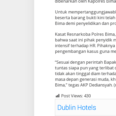
dibenarkan oleh Kapolres Bim
Untuk mempertanggungjawabka
beserta barang bukti kini tela
Bima demi penyelidikan dan pro
Kasat Resnarkoba Polres Bima,
bahwa saat ini pihak penyidik
intensif terhadap HR. Pihakny
pengembangan kasus guna memb
“Sesuai dengan perintah Bapa
tuntas siapa pun yang terlibat
tidak akan tinggal diam terha
masa depan generasi muda, kh
Bima,” tegas AKP Dediansyah. (
Post Views:
430