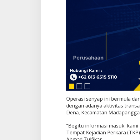
e
s
a
D
e
n
a
Operasi senyap ini bermula da
dengan adanya aktivitas transak
Dena, Kecamatan Madapangga
“Begitu informasi masuk, kami
Tempat Kejadian Perkara (TKP)
Ahmad Zulfikar.