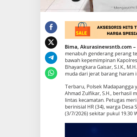
e
n
g
e
d
a
r
L
Bima, Akurasinewsntb.com –
i
menabuh genderang perang ter
n
t
bawah kepemimpinan Kapolre
B
a
Bhayangkara Gaisar, S.I.K., M.
H
s
muda dari jerat barang haram i
P
K
D
I
e
Terbaru, Polsek Madapangga y
c
a
Ahmad Zulfikar, S.H., berhasi
m
lintas kecamatan. Petugas mer
a
berinisial HR (34), warga Desa
t
(3/7/2026) sekitar pukul 19.30 
a
n
d
i
D