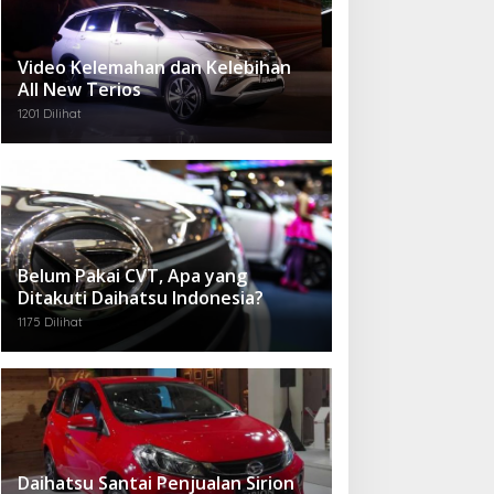
Video Kelemahan dan Kelebihan
All New Terios
1201 Dilihat
Belum Pakai CVT, Apa yang
Ditakuti Daihatsu Indonesia?
1175 Dilihat
Daihatsu Santai Penjualan Sirion