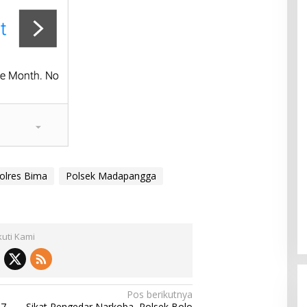
olres Bima
Polsek Madapangga
kuti Kami
Pos berikutnya
07
Sikat Pengedar Narkoba, Polsek Bolo