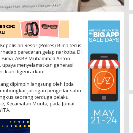
Kepolisian Resor (Polres) Bima terus
hadap peredaran gelap narkoba. Di
s Bima, AKBP Muhammad Anton
upati dan Wakil Bupati Bima
HPN 2026: PWI dan
H., upaya menyelamatkan generasi
adiri Rakornas: Presiden
Gelar Retret Perkua
ni kian digencarkan.
rabowo Tekankan Sinergi Menuju
Profesional Berwa
i Nasional
|
02/02/2026
Di Nasional
|
30/01/2026
ndonesia Emas 2045
Kebangsaan
ang dipimpin langsung oleh Ipda
l membongkar jaringan pengedar sabu
ingkus seorang terduga pelaku
 Sie, Kecamatan Monta, pada Jumat
WITA.