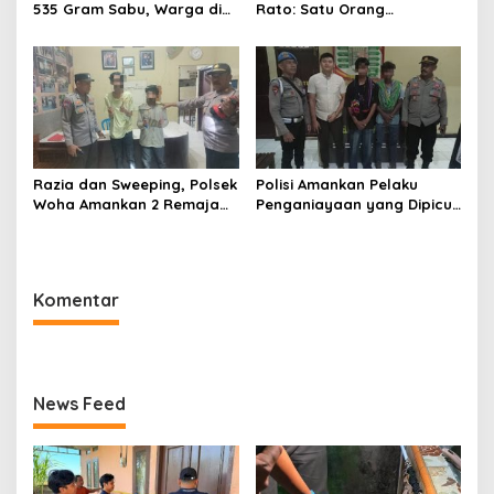
535 Gram Sabu, Warga di
Rato: Satu Orang
Bima Blokade Jalan
Meninggal Dunia, Satlantas
Polres Bima Lakukan Olah
TKP
Razia dan Sweeping, Polsek
Polisi Amankan Pelaku
Woha Amankan 2 Remaja
Penganiayaan yang Dipicu
Beserta Busur dan Panah
Keributan Orgen Tunggal di
Desa Sanolo
Komentar
News Feed