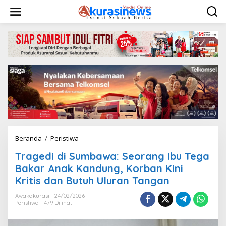
L
e
w
a
t
i
k
e
k
o
n
t
e
n
Beranda
/
Peristiwa
T
r
Tragedi di Sumbawa: Seorang Ibu Tega
a
g
Bakar Anak Kandung, Korban Kini
e
Kritis dan Butuh Uluran Tangan
d
i
Awakakurasi
24/02/2026
d
Peristiwa
479 Dilihat
i
S