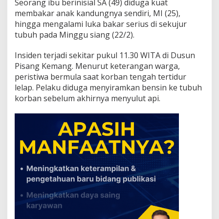
Seorang ibu berinisial SA (49) diduga kuat
i
membakar anak kandungnya sendiri, MI (25),
t
i
hingga mengalami luka bakar serius di sekujur
s
tubuh pada Minggu siang (22/2).
d
a
Insiden terjadi sekitar pukul 11.30 WITA di Dusun
n
Pisang Kemang. Menurut keterangan warga,
B
u
peristiwa bermula saat korban tengah tertidur
t
lelap. Pelaku diduga menyiramkan bensin ke tubuh
u
korban sebelum akhirnya menyulut api.
h
U
l
u
r
a
n
T
a
n
g
a
n