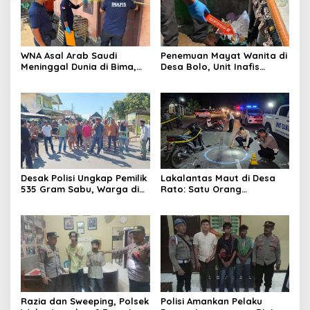
WNA Asal Arab Saudi
Penemuan Mayat Wanita di
Meninggal Dunia di Bima,
Desa Bolo, Unit Inafis
Keluarga Tolak Autopsi
Satreskrim Polres Bima
Kabupaten Gelar Olah TKP
Desak Polisi Ungkap Pemilik
Lakalantas Maut di Desa
535 Gram Sabu, Warga di
Rato: Satu Orang
Bima Blokade Jalan
Meninggal Dunia, Satlantas
Polres Bima Lakukan Olah
TKP
Razia dan Sweeping, Polsek
Polisi Amankan Pelaku