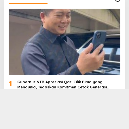
1
Gubernur NTB Apresiasi Qari Cilik Bima yang
Mendunia, Tegaskan Komitmen Cetak Generasi
Qurani
2
Misi NTB Jadi Tuan Rumah HPN 2027-2028: PWI NTB
Gencarkan Lobi di HPN 2026 Banten
3
Gerak Cepat, Posko Tanggap Darurat NTB Salurkan
Logistik ke Wilayah Terdampak Banjir di Pulau
Sumbawa