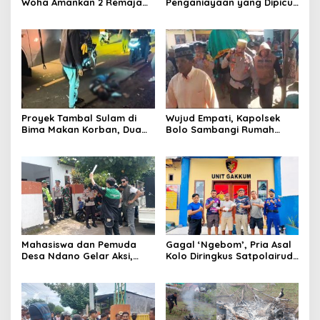
Woha Amankan 2 Remaja
Penganiayaan yang Dipicu
Beserta Busur dan Panah
Keributan Orgen Tunggal di
Desa Sanolo
Proyek Tambal Sulam di
Wujud Empati, Kapolsek
Bima Makan Korban, Dua
Bolo Sambangi Rumah
Warga Soromandi Kritis
Duka Warga yang
Usai Tabrak Truk
Meninggal Tersengat Listrik
Mahasiswa dan Pemuda
Gagal ‘Ngebom’, Pria Asal
Desa Ndano Gelar Aksi,
Kolo Diringkus Satpolairud
Desak Transparansi
Bima Beserta 10 Detonator
Anggaran dan
Pemberhentian Kepala
Desa