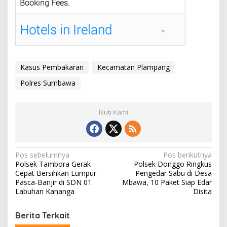
Kasus Pembakaran
Kecamatan Plampang
Polres Sumbawa
Ikuti Kami
N
Pos sebelumnya
Pos berikutnya
Polsek Tambora Gerak
Polsek Donggo Ringkus
a
Cepat Bersihkan Lumpur
Pengedar Sabu di Desa
v
Pasca-Banjir di SDN 01
Mbawa, 10 Paket Siap Edar
Labuhan Kananga
Disita
i
g
Berita Terkait