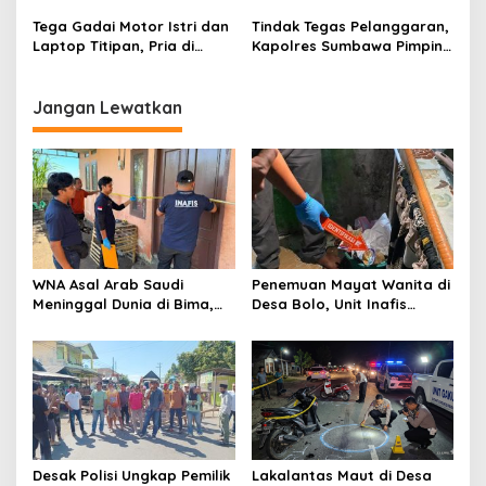
a
s
Tega Gadai Motor Istri dan
Tindak Tegas Pelanggaran,
Laptop Titipan, Pria di
Kapolres Sumbawa Pimpin
i
Kelurahan Pekat Diringkus
Upacara PTDH Personel
p
Polres Sumbawa
Pelanggar Kode Etik
Jangan Lewatkan
o
s
WNA Asal Arab Saudi
Penemuan Mayat Wanita di
Meninggal Dunia di Bima,
Desa Bolo, Unit Inafis
Keluarga Tolak Autopsi
Satreskrim Polres Bima
Kabupaten Gelar Olah TKP
Desak Polisi Ungkap Pemilik
Lakalantas Maut di Desa