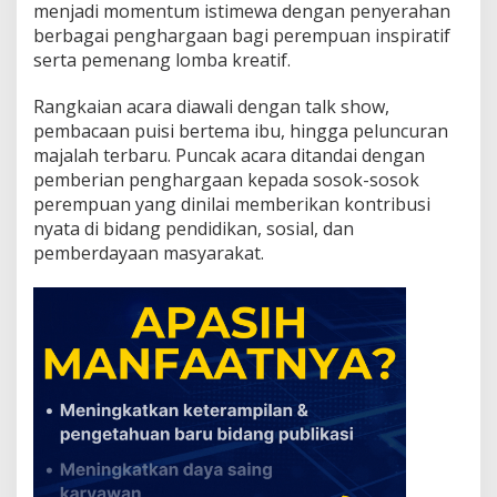
menjadi momentum istimewa dengan penyerahan
m
a
berbagai penghargaan bagi perempuan inspiratif
:
serta pemenang lomba kreatif.
A
p
Rangkaian acara diawali dengan talk show,
r
pembacaan puisi bertema ibu, hingga peluncuran
e
s
majalah terbaru. Puncak acara ditandai dengan
i
pemberian penghargaan kepada sosok-sosok
a
perempuan yang dinilai memberikan kontribusi
s
nyata di bidang pendidikan, sosial, dan
i
u
pemberdayaan masyarakat.
n
t
u
k
P
e
r
e
m
p
u
a