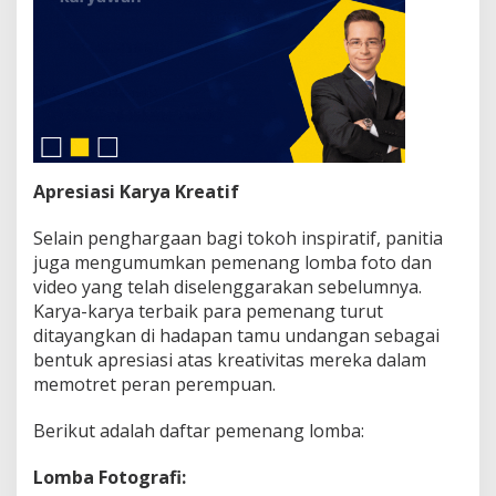
n
I
n
s
p
i
r
a
t
Apresiasi Karya Kreatif
i
f
d
Selain penghargaan bagi tokoh inspiratif, panitia
a
juga mengumumkan pemenang lomba foto dan
n
video yang telah diselenggarakan sebelumnya.
K
Karya-karya terbaik para pemenang turut
r
e
ditayangkan di hadapan tamu undangan sebagai
a
bentuk apresiasi atas kreativitas mereka dalam
t
memotret peran perempuan.
o
r
Berikut adalah daftar pemenang lomba:
M
u
d
Lomba Fotografi:
a