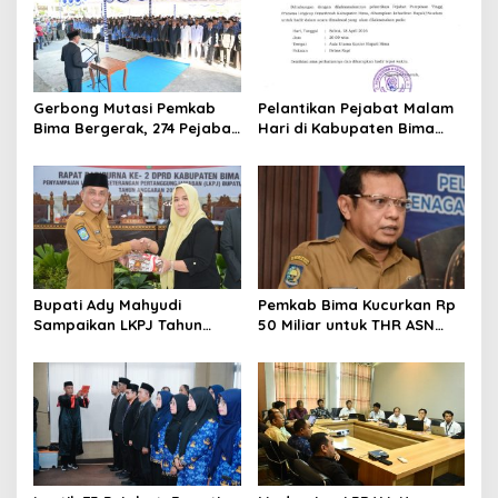
Gerbong Mutasi Pemkab
Pelantikan Pejabat Malam
Bima Bergerak, 274 Pejabat
Hari di Kabupaten Bima
Resmi Dilantik
Jadi Sorotan, Pertama Kali
di Era Ady-Irfan
Bupati Ady Mahyudi
Pemkab Bima Kucurkan Rp
Sampaikan LKPJ Tahun
50 Miliar untuk THR ASN
2025 dalam Rapat
2026
Paripurna DPRD Kabupaten
Bima