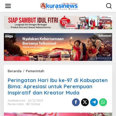
L
e
w
a
t
i
k
e
k
o
n
t
e
n
Beranda
/
Pemerintah
P
e
Peringatan Hari Ibu ke-97 di Kabupaten
r
i
Bima: Apresiasi untuk Perempuan
n
Inspiratif dan Kreator Muda
g
a
Awakakurasi
22/12/2025
t
Pemerintah
801 Dilihat
a
n