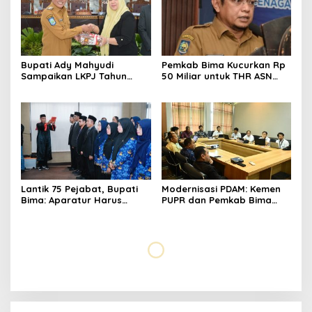
Bupati Ady Mahyudi
Pemkab Bima Kucurkan Rp
Sampaikan LKPJ Tahun
50 Miliar untuk THR ASN
2025 dalam Rapat
2026
Paripurna DPRD Kabupaten
Bima
Lantik 75 Pejabat, Bupati
Modernisasi PDAM: Kemen
Bima: Aparatur Harus
PUPR dan Pemkab Bima
Melayani, Bukan Dilayani
Pacu Transformasi Tata
Kelola Air Minum