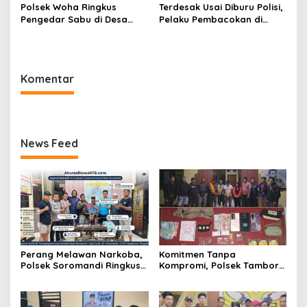
Polsek Woha Ringkus
Terdesak Usai Diburu Polisi,
Pengedar Sabu di Desa
Pelaku Pembacokan di
Tente, Barang Bukti dan
Desa Tolouwi Bima Akhirnya
Uang Puluhan Juta Rupiah
Menyerahkan Diri
Disita
Komentar
News Feed
Perang Melawan Narkoba,
Komitmen Tanpa
Polsek Soromandi Ringkus
Kompromi, Polsek Tambora
Pengedar dan Menyita 16
Bongkar Sindikat Narkoba:
Poket Sabu
4 Orang Ditangkap, 54
Poket Sabu Disita