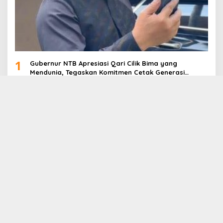
1
Gubernur NTB Apresiasi Qari Cilik Bima yang
Mendunia, Tegaskan Komitmen Cetak Generasi
Qurani
2
Misi NTB Jadi Tuan Rumah HPN 2027-2028: PWI NTB
Gencarkan Lobi di HPN 2026 Banten
3
Gerak Cepat, Posko Tanggap Darurat NTB Salurkan
Logistik ke Wilayah Terdampak Banjir di Pulau
Sumbawa
4
Sinergi PWI NTB dan MIM Foundation Salurkan
Ratusan Paket Bantuan untuk Korban Banjir Desa
Kabul
5
TP PPK Kabupaten Bima Raih Juara II Lomba Masak
Serba Ikan Tingkat Provinsi NTB