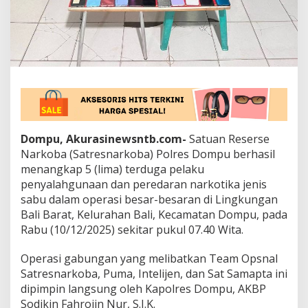
P
o
l
i
s
i
S
i
t
a
P
Dompu, Akurasinewsntb.com-
Satuan Reserse
u
Narkoba (Satresnarkoba) Polres Dompu berhasil
l
u
menangkap 5 (lima) terduga pelaku
h
penyalahgunaan dan peredaran narkotika jenis
a
sabu dalam operasi besar-besaran di Lingkungan
n
Bali Barat, Kelurahan Bali, Kecamatan Dompu, pada
G
Rabu (10/12/2025) sekitar pukul 07.40 Wita.
r
a
m
Operasi gabungan yang melibatkan Team Opsnal
N
Satresnarkoba, Puma, Intelijen, dan Sat Samapta ini
a
dipimpin langsung oleh Kapolres Dompu, AKBP
r
Sodikin Fahrojin Nur, S.I.K.
k