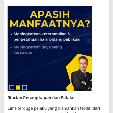
o
t
i
k
a
Rincian Penangkapan dan Pelaku
Lima terduga pelaku yang diamankan terdiri dari