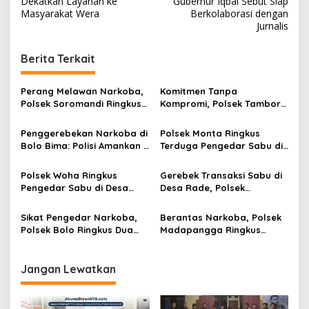
Dekatkan Layanan ke
Gubernur Iqbal Sebut Siap
v
Masyarakat Wera
Berkolaborasi dengan
Jurnalis
i
g
Berita Terkait
a
s
Perang Melawan Narkoba,
Komitmen Tanpa
Polsek Soromandi Ringkus
Kompromi, Polsek Tambora
i
Pengedar dan Menyita 16
Bongkar Sindikat Narkoba:
p
Poket Sabu
4 Orang Ditangkap, 54
Penggerebekan Narkoba di
Polsek Monta Ringkus
Poket Sabu Disita
Bolo Bima: Polisi Amankan 4
Terduga Pengedar Sabu di
o
Orang dan 10 Poket Sabu
Desa Waro, 6 Poket Barang
s
Bukti Disita
Polsek Woha Ringkus
Gerebek Transaksi Sabu di
Pengedar Sabu di Desa
Desa Rade, Polsek
Tente, Barang Bukti dan
Madapangga Amankan
Uang Puluhan Juta Rupiah
Terduga Pengedar dan 4
Sikat Pengedar Narkoba,
Berantas Narkoba, Polsek
Disita
Paket Barang Bukti
Polsek Bolo Ringkus Dua
Madapangga Ringkus
Terduga Pelaku di Desa
Pengedar Lintas
Kananga
Kecamatan di Desa Dena
Jangan Lewatkan