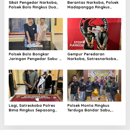
Sikat Pengedar Narkoba,
Berantas Narkoba, Polsek
Polsek Bolo Ringkus Dua
Madapangga Ringkus
Terduga Pelaku di Desa
Pengedar Lintas
Kananga
Kecamatan di Desa Dena
Polsek Bolo Bongkar
Gempur Peredaran
Jaringan Pengedar Sabu: 2
Narkoba, Satresnarkoba
Pelaku Ditangkap, 23 Poket
Polres Bima Gagalkan
BB Diamankan, Satu
Penyelundupan Setengah
Diantaranya DPO
Kilogram Sabu
Lagi, Satreskoba Polres
Polsek Monta Ringkus
Bima Ringkus Sepasang
Terduga Bandar Sabu,
Kekasih Pengedar Sabu, BB
Kapolres Bima: Tidak Ada
99,10 Gram Disita
Ruang Bagi Pengedar!