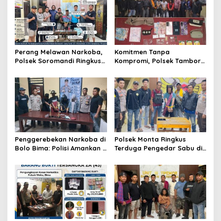
Perang Melawan Narkoba,
Komitmen Tanpa
Polsek Soromandi Ringkus
Kompromi, Polsek Tambora
Pengedar dan Menyita 16
Bongkar Sindikat Narkoba:
Poket Sabu
4 Orang Ditangkap, 54
Poket Sabu Disita
Penggerebekan Narkoba di
Polsek Monta Ringkus
Bolo Bima: Polisi Amankan 4
Terduga Pengedar Sabu di
Orang dan 10 Poket Sabu
Desa Waro, 6 Poket Barang
Bukti Disita