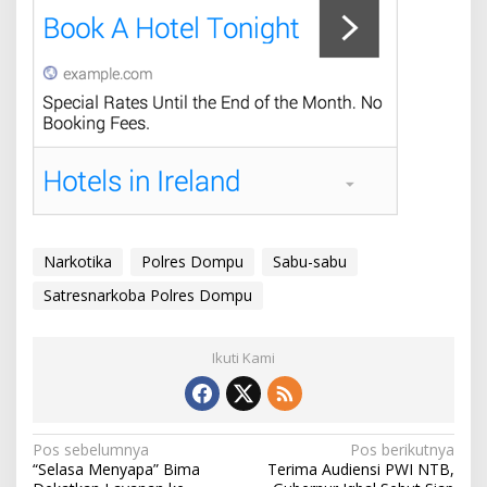
Narkotika
Polres Dompu
Sabu-sabu
Satresnarkoba Polres Dompu
Ikuti Kami
N
Pos sebelumnya
Pos berikutnya
“Selasa Menyapa” Bima
Terima Audiensi PWI NTB,
a