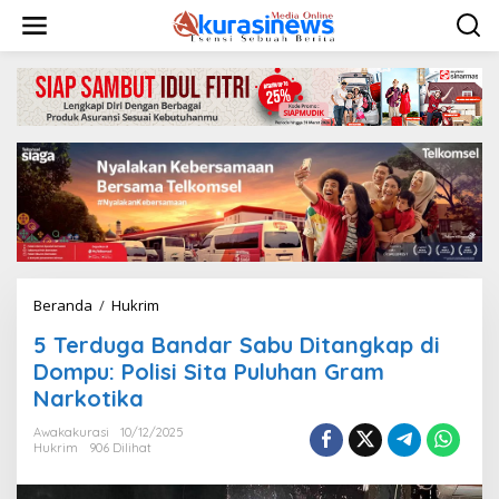
L
e
w
a
t
i
k
e
k
o
n
t
e
n
Beranda
/
Hukrim
5
T
5 Terduga Bandar Sabu Ditangkap di
e
r
Dompu: Polisi Sita Puluhan Gram
d
Narkotika
u
g
Awakakurasi
10/12/2025
a
Hukrim
906 Dilihat
B
a