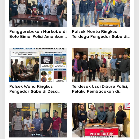
Penggerebekan Narkoba di
Polsek Monta Ringkus
Bolo Bima: Polisi Amankan 4
Terduga Pengedar Sabu di
Orang dan 10 Poket Sabu
Desa Waro, 6 Poket Barang
Bukti Disita
Polsek Woha Ringkus
Terdesak Usai Diburu Polisi,
Pengedar Sabu di Desa
Pelaku Pembacokan di
Tente, Barang Bukti dan
Desa Tolouwi Bima Akhirnya
Uang Puluhan Juta Rupiah
Menyerahkan Diri
Disita