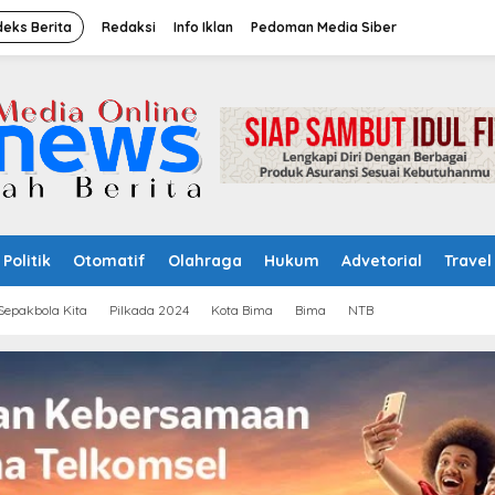
deks Berita
Redaksi
Info Iklan
Pedoman Media Siber
Politik
Otomatif
Olahraga
Hukum
Advetorial
Travel
Sepakbola Kita
Pilkada 2024
Kota Bima
Bima
NTB