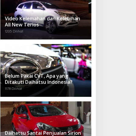
Video Kelemahan dan Kelebihan
All New Terios
1205 Dilihat
Belum Pakai CVT, Apa yang
Ditakuti Daihatsu Indonesia?
1178 Dilihat
Daihatsu Santai Penjualan Sirion