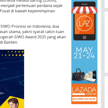
donesia melalui daring (Zoom),
i menjadi pertemuan perdana sejak
Pusat di bawah kepemimpinan
 SIWO Provinsi se-Indonesia, dua
an utama, yakni syarat calon tuan
nugerah SIWO Award 2025 yang akan
di Banten.
 Bupati Bima
HPN 2026: PWI dan Kemenhan
Presiden
Gelar Retret Perkuat Pers
 Sinergi Menuju
Profesional Berwawasan
6
Di Nasional
|
30/01/2026
045
Kebangsaan