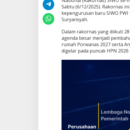
Nasional (Rakornas) SIWO se-In
n
Sabtu (6/12/2025). Rakornas in
P
kepengurusan baru SIWO PWI 
o
Suryansyah.
r
w
a
Dalam rakornas yang diikuti 28
n
agenda besar menjadi pembahas
a
rumah Porwanas 2027 serta A
s
digelar pada puncak HPN 2026 
2
0
Bupati dan Wakil
2
Hadiri Rakornas: 
7
Prabowo Tekankan
Di Nasional
|
02/02/202
Indonesia Emas 2